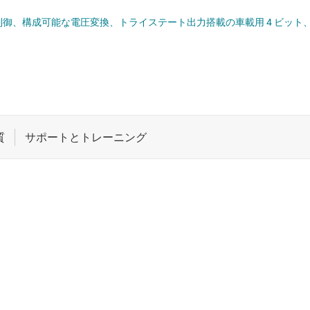
ト
ロジックと電圧変換
した方向制御、構成可能な電圧変換、トライステート出力搭載の車載用 4 ビット、
機能と電圧レベル シフタ
ワイヤレス コネクティビティ
受動 (パッシブ) とディスクリート
絶縁