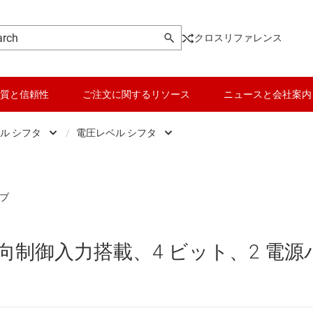
クロスリファレンス
質と信頼性
ご注文に関するリソース
ニュースと会社案内
ル シフタ
/
電圧レベル シフタ
ic
データ コンバータ
グランド レベルシフタ
、ドライバ、トランシーバ
バッテリ管理 IC
電圧レベル シフタ
 フロップ、ラッチ、レジスタ
パワー マネージメント
向制御入力搭載、4 ビット、2 電源
ク IC
マイコン (MCU) / プロセッサ
ピエゾ
なプログラマブル ロジック IC
モータ ドライバ