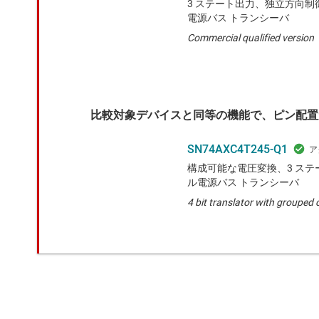
3 ステート出力、独立方向制
電源バス トランシーバ
Commercial qualified version
比較対象デバイスと同等の機能で、ピン配置
SN74AXC4T245-Q1
構成可能な電圧変換、3 ステー
ル電源バス トランシーバ
4 bit translator with grouped 