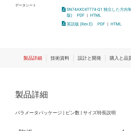
クロックとタイミング
論理ゲー
データシート
SN74AXC4T774-Q1 独立
スイッチ/マルチプレクサ
電圧変換
版)
PDF
|
HTML
英語版 (Rev.E)
PDF
|
HTML
センサ
ダイ / ウェハー サービス
製品詳細