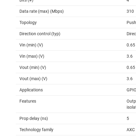
Bits (#)
4
Data rate (max) (Mbps)
310
Topology
Push
Direction control (typ)
Direc
Vin (min) (V)
0.65
Vin (max) (V)
3.6
Vout (min) (V)
0.65
Vout (max) (V)
3.6
Applications
GPIO
Features
Outpu
isola
Prop delay (ns)
5
Technology family
AXC