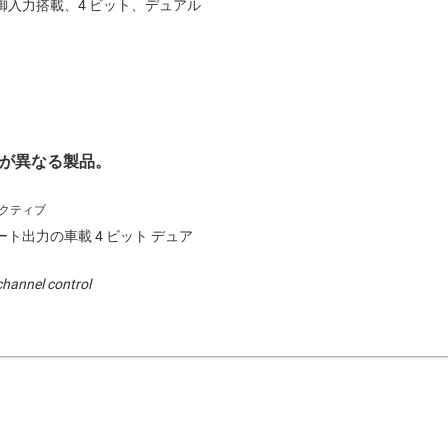
御入力搭載、4 ビット、デュアル
が異なる製品。
ト出力の車載 4 ビット デュア
channel control