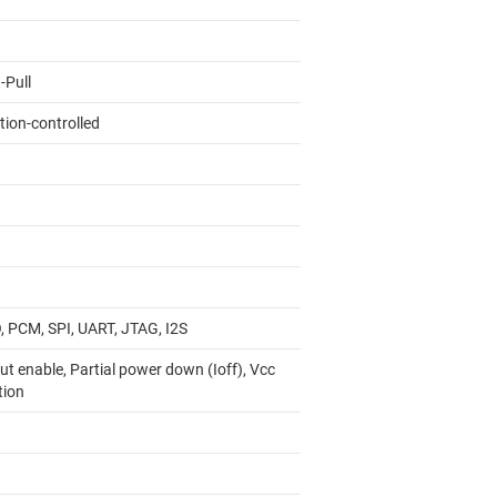
-Pull
tion-controlled
, PCM, SPI, UART, JTAG, I2S
t enable, Partial power down (Ioff), Vcc
tion