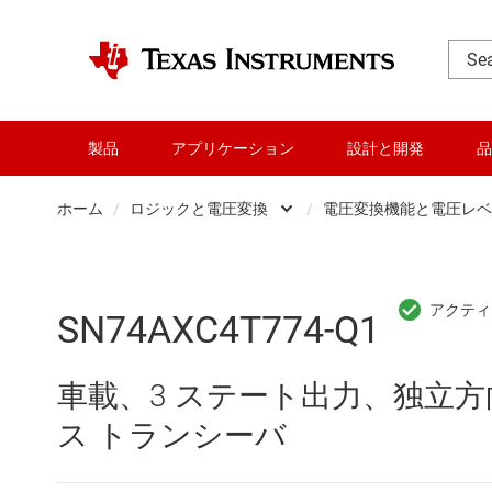
製品
アプリケーション
設計と開発
品
ホーム
/
ロジックと電圧変換
/
電圧変換機能と電圧レベ
DLP 製品
Other log
RF とマイクロ波
バッファ
SN74AXC4T774-Q1
アンプ
フリップ
車載、3 ステート出力、独立方
インターフェイス
専用ロジッ
ス トランシーバ
オーディオ、ハプティクス、および
構成可能