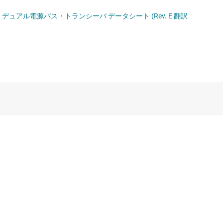
デュアル電源バス・トランシーバ データシート (Rev. E 翻訳