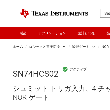
製品
アプリケーション
設計と開発
品
ホーム
/
ロジックと電圧変換
/
論理ゲート
/
NOR
DLP 製品
Other log
RF とマイクロ波
バッファ
SN74HCS02
アンプ
フリップ
シュミット トリガ入力、4 チャ
インターフェイス
専用ロジッ
NOR ゲート
オーディオ、ハプティクス、および
構成可能