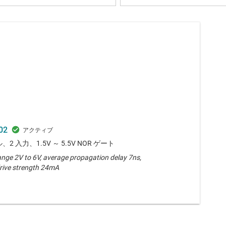
02
、2 入力、1.5V ～ 5.5V NOR ゲート
ange 2V to 6V, average propagation delay 7ns,
rive strength 24mA