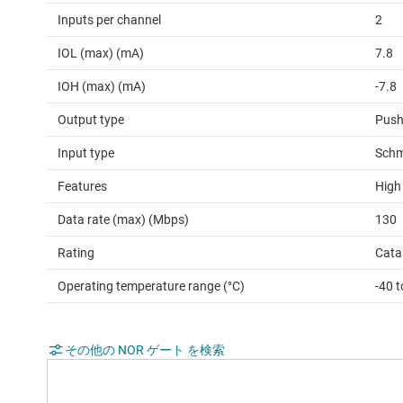
Inputs per channel
2
IOL (max) (mA)
7.8
IOH (max) (mA)
-7.8
Output type
Push
Input type
Schm
Features
High
Data rate (max) (Mbps)
130
Rating
Cata
Operating temperature range (°C)
-40 
その他の NOR ゲート を検索