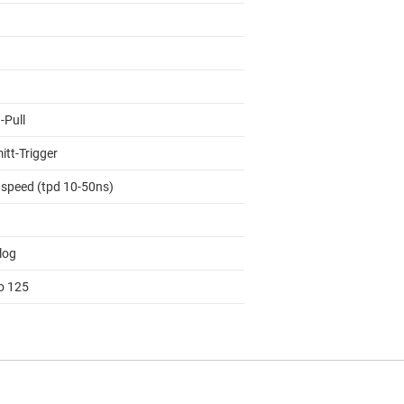
-Pull
itt-Trigger
 speed (tpd 10-50ns)
log
to 125