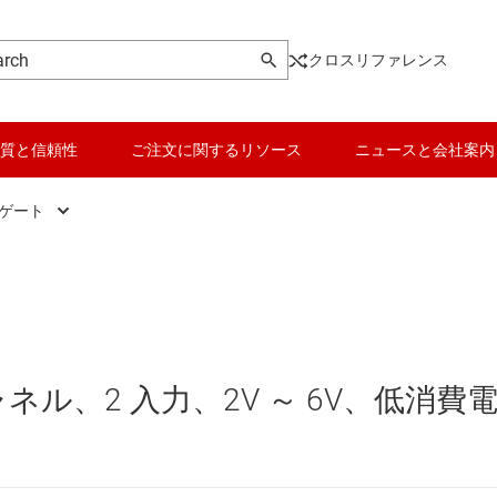
クロスリファレンス
質と信頼性
ご注文に関するリソース
ニュースと会社案内
 ゲート
ic
AND ゲート
データ コンバータ
、ドライバ、トランシーバ
NAND ゲート
バッテリ管理 IC
 フロップ、ラッチ、レジスタ
NOR ゲート
パワー マネージメント
ネル、2 入力、2V ～ 6V、低消費
ク IC
OR ゲート
マイコン (MCU) / プロセッサ
ピエゾ
なプログラマブル ロジック IC
XNOR (排他 NOR) ゲート
モータ ドライバ