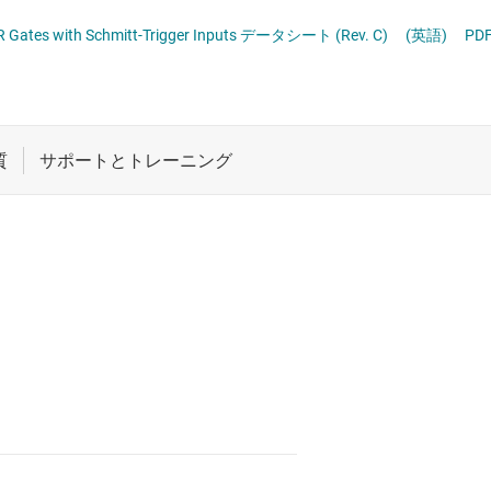
ト
XOR (排他 OR) ゲート
ロジックと電圧変換
SN74HCS02 Quadruple 2-Input NOR Gates with Schmitt-Trigger Inputs データシート (Rev. C)
(英語)
PD
機能と電圧レベル シフタ
複合ゲート
ワイヤレス コネクティビティ
電圧変換ゲート
受動 (パッシブ) とディスクリート
絶縁