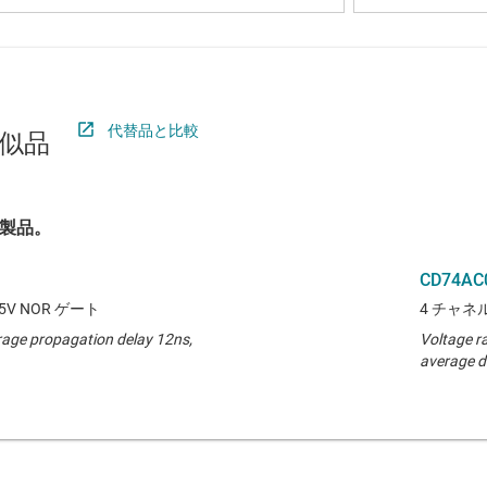
代替品と比較
似品
製品。
CD74AC
5V NOR ゲート
4 チャネル
rage propagation delay 12ns,
Voltage r
average d