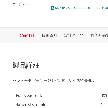
クロックとタイミング
論理ゲー
データシート
スイッチ/マルチプレクサ
電圧変換
センサ
ダイ / ウェハー サービス
製品詳細
Technology family
HCS
Number of channels
4