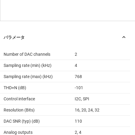
Number of DAC channels
2
Sampling rate (min) (kHz)
4
Sampling rate (max) (kHz)
768
THD+N (dB)
-101
Control interface
I2C, SPI
Resolution (Bits)
16, 20, 24, 32
DAC SNR (typ) (dB)
110
Analog outputs
2, 4