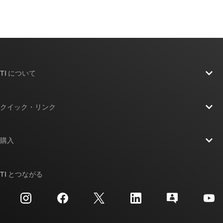
TI について
TI の概要
クイック・リンク
採用情報
お問い合わせ
ニュース
購入
TI E2E™ 設計サポート・フォーラム
ストーリー | チップ開発の舞台裏
TI API スイート
クロスリファレンス検索
TI とつながる
イベント
myTI 法人アカウント
カスタマー・サポート・センター
投資家向け情報
配送、お支払い、および税金
パッケージ