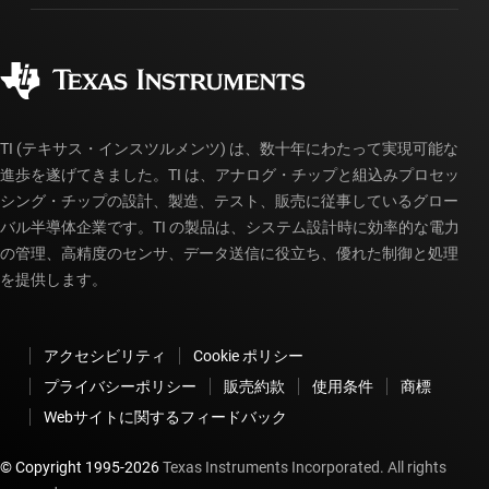
製造
ご注文に関する FAQ
品質と信頼性
コーポレート・シティズンシップ
販売特約店
myTI アカウントの FAQ
TI (テキサス・インスツルメンツ) は、数十年にわたって実現可能な
進歩を遂げてきました。TI は、アナログ・チップと組込みプロセッ
シング・チップの設計、製造、テスト、販売に従事しているグロー
バル半導体企業です。TI の製品は、システム設計時に効率的な電力
の管理、高精度のセンサ、データ送信に役立ち、優れた制御と処理
を提供します。
アクセシビリティ
Cookie ポリシー
プライバシーポリシー
販売約款
使用条件
商標
Webサイトに関するフィードバック
© Copyright 1995-
2026
Texas Instruments Incorporated. All rights