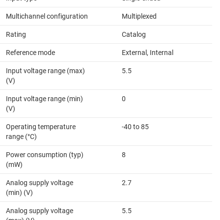
Multichannel configuration
Multiplexed
Rating
Catalog
Reference mode
External, Internal
Input voltage range (max)
5.5
(V)
Input voltage range (min)
0
(V)
Operating temperature
-40 to 85
range (°C)
Power consumption (typ)
8
(mW)
Analog supply voltage
2.7
(min) (V)
Analog supply voltage
5.5