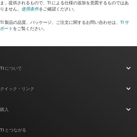
ま」提供されるもので、TI による仕様の追加を意図するものではあ
りません。
使用条件
をご確認ください。
TI 製品の品質、パッケージ、ご注文に関するお問い合わせは、
TI サ
ポート
をご覧ください。​​​​​​​​​​​​​​
TI について
TI の概要
クイック・リンク
採用情報
お問い合わせ
ニュース
購入
TI E2E™ 設計サポート・フォーラム
ストーリー | チップ開発の舞台裏
TI API スイート
クロスリファレンス検索
TI とつながる
イベント
myTI 法人アカウント