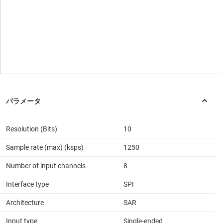
Resolution (Bits)
10
Sample rate (max) (ksps)
1250
Number of input channels
8
Interface type
SPI
Architecture
SAR
Input type
Single-ended