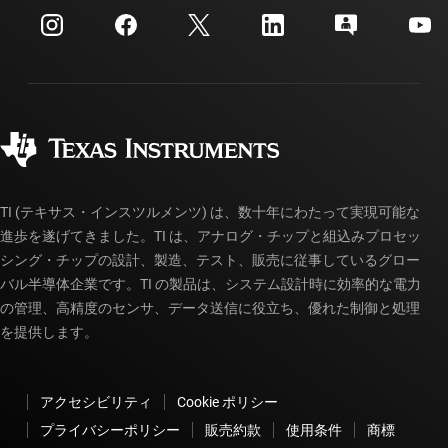
カスタマー・サポート・センター
投資家向け情報
配送、お支払い、および税金
パッケージ
製造
ご注文に関する FAQ
品質と信頼性
コーポレート・シティズンシップ
販売特約店
myTI アカウントの FAQ
TI (テキサス・インスツルメンツ) は、数十年にわたって実現可能な
進歩を遂げてきました。TI は、アナログ・チップと組込みプロセッ
シング・チップの設計、製造、テスト、販売に従事しているグロー
バル半導体企業です。TI の製品は、システム設計時に効率的な電力
の管理、高精度のセンサ、データ送信に役立ち、優れた制御と処理
を提供します。
アクセシビリティ
Cookie ポリシー
プライバシーポリシー
販売約款
使用条件
商標