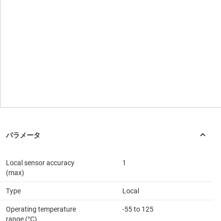
Local sensor accuracy
1
(max)
Type
Local
Operating temperature
-55 to 125
range (°C)