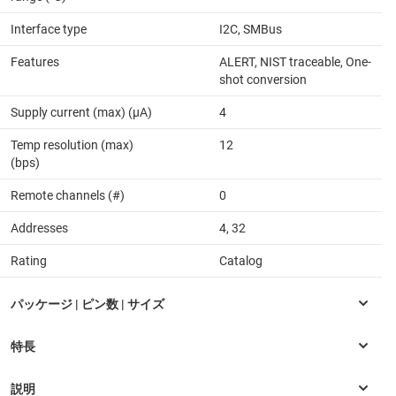
Interface type
I2C, SMBus
Features
ALERT, NIST traceable, One-
shot conversion
Supply current (max) (µA)
4
Temp resolution (max)
12
(bps)
Remote channels (#)
0
Addresses
4, 32
Rating
Catalog