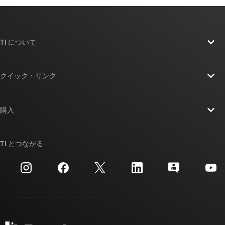
TI について
TI の概要
クイック・リンク
採用情報
お問い合わせ
ニュース
購入
TI E2E™ 設計サポート・フォーラム
ストーリー | チップ開発の舞台裏
TI API スイート
クロスリファレンス検索
TI とつながる
イベント
myTI 法人アカウント
カスタマー・サポート・センター
投資家向け情報
配送、お支払い、および税金
パッケージ
製造
ご注文に関する FAQ
品質と信頼性
コーポレート・シティズンシップ
販売特約店