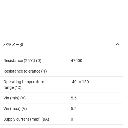
Resistance (25°C) (Ω)
47000
Resistance tolerance (%)
1
Operating temperature
-40 to 150
range (°C)
Vin (min) (V)
5.5
Vin (max) (V)
5.5
Supply current (max) (µA)
0