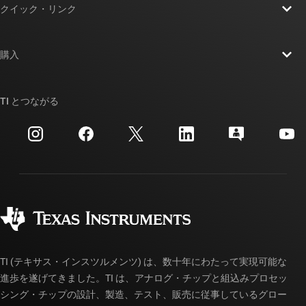
クイック・リンク
採用情報
お問い合わせ
ニュース
購入
TI E2E™ 設計サポート・フォーラム
ストーリー | チップ開発の舞台裏
TI API スイート
クロスリファレンス検索
TI とつながる
イベント
myTI 法人アカウント
カスタマー・サポート・センター
投資家向け情報
配送、お支払い、および税金
パッケージ
製造
ご注文に関する FAQ
品質と信頼性
コーポレート・シティズンシップ
販売特約店
myTI アカウントの FAQ
TI (テキサス・インスツルメンツ) は、数十年にわたって実現可能な
進歩を遂げてきました。TI は、アナログ・チップと組込みプロセッ
シング・チップの設計、製造、テスト、販売に従事しているグロー