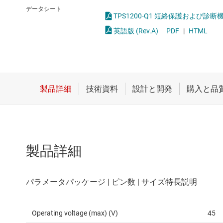
クロックとタイミング
LED
データシート
TPS1200-Q1 短絡保護および診断
スイッチ/マルチプレクサ
MOSF
英語版 (Rev.A)
PDF
|
HTML
センサ
ダイ / ウェハー サービス
製品詳細
Operating voltage (max) (V)
45