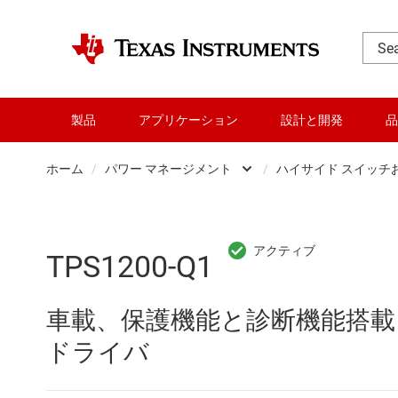
製品
アプリケーション
設計と開発
品
ホーム
/
パワー マネージメント
/
ハイサイド スイッチ
DLP 製品
AC/
RF とマイクロ波
DC/
TPS1200-Q1
アンプ
DC/
車載、保護機能と診断機能搭載、4
インターフェイス
DDR
ドライバ
オーディオ、ハプティクス、および
LCD