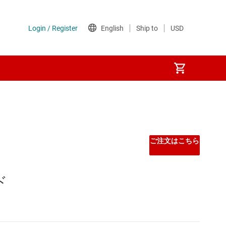
 スイッチ
Other power management
PoE (パワー オーバー イーサネット) IC
ご注文はこちら
ローラ
ゲート ドライバ
ド
シーケンサ
スーパーバイザとリセット IC