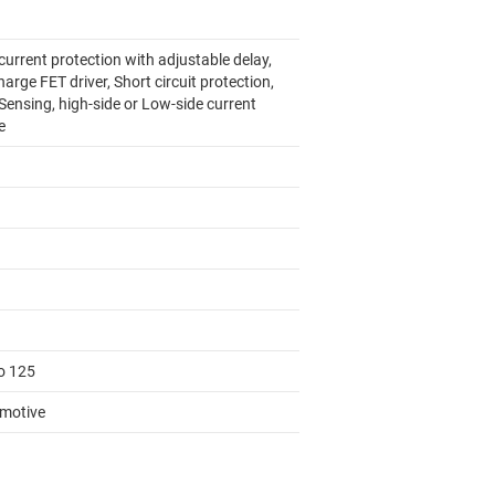
urrent protection with adjustable delay,
arge FET driver, Short circuit protection,
Sensing, high-side or Low-side current
e
to 125
motive