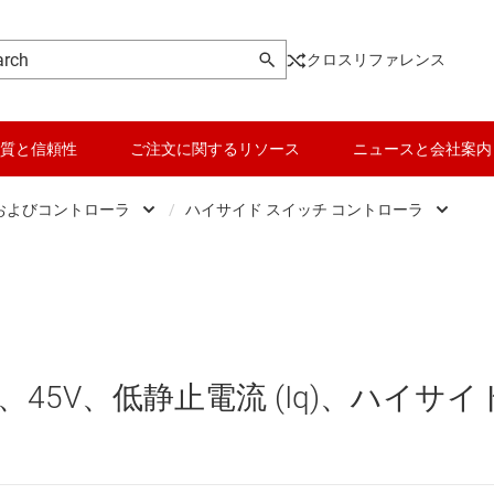
クロスリファレンス
質と信頼性
ご注文に関するリソース
ニュースと会社案内
およびコントローラ
/
ハイサイド スイッチ コントローラ
DC スイッチング レギュレータ
データ コンバータ
スマート eFuse ハイサイド
DC スイッチング レギュレータ
バッテリ管理 IC
ハイサイド スイッチ
DC パワー モジュール
パワー マネージメント
ハイサイド スイッチ コント
5V、低静止電流 (Iq)、ハイサイ
 メモリ向け電源 IC
マイコン (MCU) / プロセッサ
ピエゾ
/OLED ディスプレイ向けの電源とドライバ
モータ ドライバ