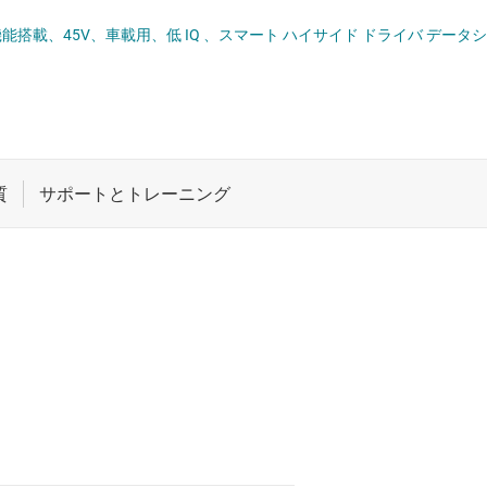
 ドライバ
ロジックと電圧変換
機能搭載、45V、車載用、低 IQ 、スマート ハイサイド ドライバ データシート 
ET
ワイヤレス コネクティビティ
受動 (パッシブ) とディスクリート
絶縁