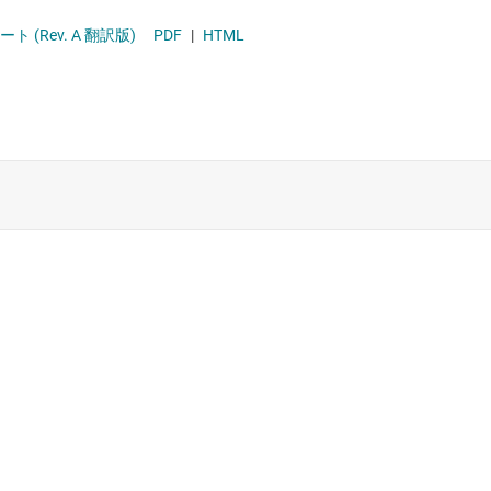
ソリッドステート リレー (半導体リレー)
(Rev. A 翻訳版)
PDF
|
HTML
ハイサイド スイッチおよびコントローラ