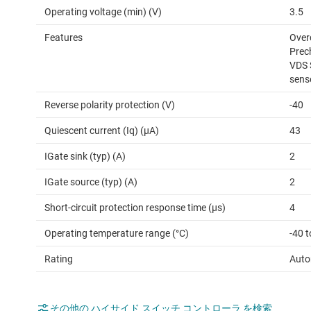
Operating voltage (min) (V)
3.5
Features
Overc
Prech
VDS 
sens
Reverse polarity protection (V)
-40
Quiescent current (Iq) (µA)
43
IGate sink (typ) (A)
2
IGate source (typ) (A)
2
Short-circuit protection response time (µs)
4
Operating temperature range (°C)
-40 
Rating
Auto
その他の ハイサイド スイッチ コントローラ を検索