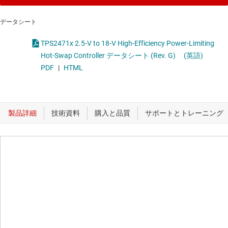
データシート
TPS2471x 2.5-V to 18-V High-Efficiency Power-Limiting
Hot-Swap Controller データシート (Rev. G)
(英語)
PDF
|
HTML