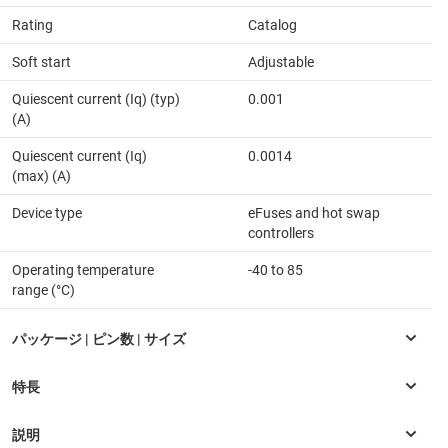
Rating
Catalog
Soft start
Adjustable
Quiescent current (Iq) (typ)
0.001
(A)
Quiescent current (Iq)
0.0014
(max) (A)
Device type
eFuses and hot swap
controllers
Operating temperature
-40 to 85
range (°C)