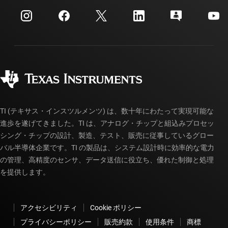
イベント
myTI 法人アカウント
カスタマー・サポート・センター
投資家向け情報
配送、お支払い、および税金
パッケージ
製造
ご注文に関する FAQ
品質と信頼性
コーポレート・シティズンシップ
販売特約店
myTI アカウントの FAQ
TI (テキサス・インスツルメンツ) は、数十年にわたって実現可能な
進歩を遂げてきました。TI は、アナログ・チップと組込みプロセッ
シング・チップの設計、製造、テスト、販売に従事しているグロー
バル半導体企業です。TI の製品は、システム設計時に効率的な電力
の管理、高精度のセンサ、データ送信に役立ち、優れた制御と処理
を提供します。
アクセシビリティ
Cookie ポリシー
プライバシーポリシー
販売約款
使用条件
商標