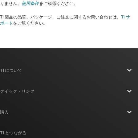
りません。
使用条件
をご確認ください。
TI 製品の品質、パッケージ、ご注文に関するお問い合わせは、
TI サ
ポート
をご覧ください。​​​​​​​​​​​​​​
TI について
TI の概要
クイック・リンク
採用情報
お問い合わせ
ニュース
購入
TI E2E™ 設計サポート・フォーラム
ストーリー | チップ開発の舞台裏
TI API スイート
クロスリファレンス検索
TI とつながる