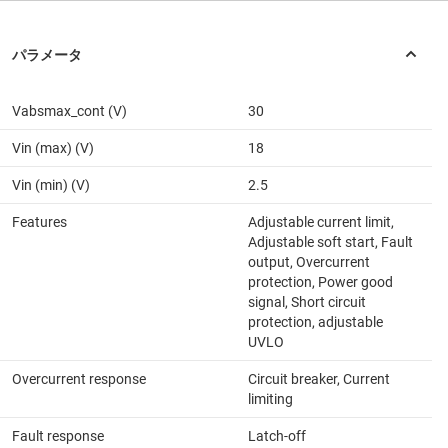
Vabsmax_cont (V)
30
Vin (max) (V)
18
Vin (min) (V)
2.5
Features
Adjustable current limit,
Adjustable soft start, Fault
output, Overcurrent
protection, Power good
signal, Short circuit
protection, adjustable
UVLO
Overcurrent response
Circuit breaker, Current
limiting
Fault response
Latch-off