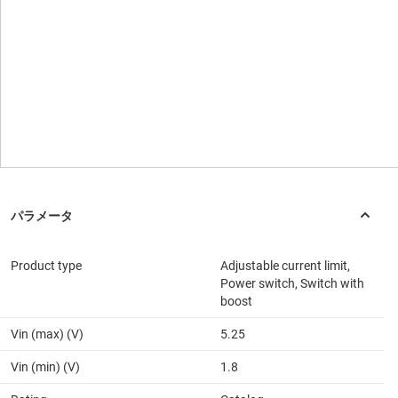
Product type
Adjustable current limit,
Power switch, Switch with
boost
Vin (max) (V)
5.25
Vin (min) (V)
1.8