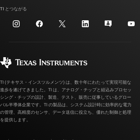
ストーリー | チップ開発の舞台裏
TI API スイート
クロスリファレンス検索
TI とつながる
イベント
myTI 法人アカウント
カスタマー・サポート・センター
投資家向け情報
配送、お支払い、および税金
パッケージ
製造
ご注文に関する FAQ
品質と信頼性
コーポレート・シティズンシップ
販売特約店
myTI アカウントの FAQ
TI (テキサス・インスツルメンツ) は、数十年にわたって実現可能な
進歩を遂げてきました。TI は、アナログ・チップと組込みプロセッ
シング・チップの設計、製造、テスト、販売に従事しているグロー
バル半導体企業です。TI の製品は、システム設計時に効率的な電力
の管理、高精度のセンサ、データ送信に役立ち、優れた制御と処理
を提供します。