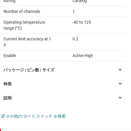
Rating
Catalog
Number of channels
1
Operating temperature
-40 to 125
range (°C)
Current limit accuracy at 1
0.2
A
Enable
Active High
その他の ロード スイッチ を検索