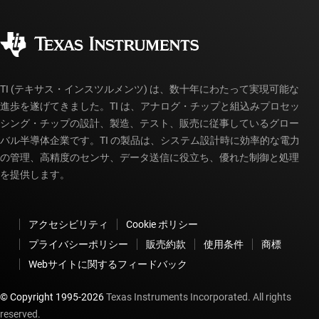
ご注文に関する FAQ
品質と信頼性
コーポレート・シティズンシップ
販売特約店
myTI アカウントの FAQ
TI (テキサス・インスツルメンツ) は、数十年にわたって実現可能な
進歩を遂げてきました。TI は、アナログ・チップと組込みプロセッ
シング・チップの設計、製造、テスト、販売に従事しているグロー
バル半導体企業です。TI の製品は、システム設計時に効率的な電力
の管理、高精度のセンサ、データ送信に役立ち、優れた制御と処理
を提供します。
アクセシビリティ
Cookie ポリシー
プライバシーポリシー
販売約款
使用条件
商標
Webサイトに関するフィードバック
© Copyright 1995-
2026
Texas Instruments Incorporated. All rights
reserved.