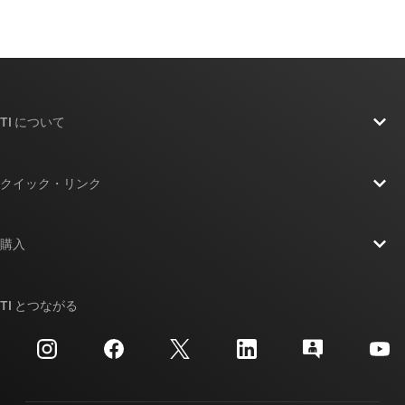
TI について
TI の概要
クイック・リンク
採用情報
お問い合わせ
ニュース
購入
TI E2E™ 設計サポート・フォーラム
ストーリー | チップ開発の舞台裏
TI API スイート
クロスリファレンス検索
TI とつながる
イベント
myTI 法人アカウント
カスタマー・サポート・センター
投資家向け情報
配送、お支払い、および税金
パッケージ
製造