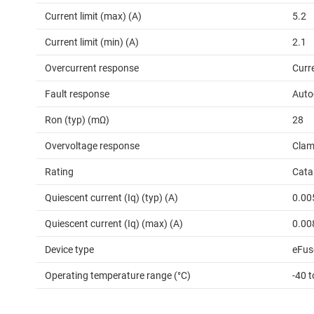
Current limit (max) (A)
5.2
Current limit (min) (A)
2.1
Overcurrent response
Curre
Fault response
Auto
Ron (typ) (mΩ)
28
Overvoltage response
Cla
Rating
Cata
Quiescent current (Iq) (typ) (A)
0.00
Quiescent current (Iq) (max) (A)
0.00
Device type
eFus
Operating temperature range (°C)
-40 