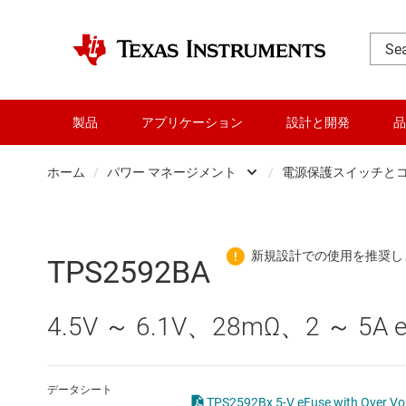
製品
アプリケーション
設計と開発
品
ホーム
/
パワー マネージメント
/
電源保護スイッチと
DLP 製品
AC/
RF とマイクロ波
DC/
TPS2592BA
アンプ
DC/
4.5V ～ 6.1V、28mΩ、2 ～ 5A e
インターフェイス
DDR
オーディオ、ハプティクス、および
LCD
データシート