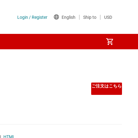
Other power management
PoE (パワー オーバー イーサネット) IC
ご注文はこちら
ゲート ドライバ
シーケンサ
スーパーバイザとリセット IC
|
HTML