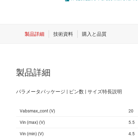
クロックとタイミング
LED
スイッチ/マルチプレクサ
MOSF
センサ
ダイ / ウェハー サービス
製品詳細
Vabsmax_cont (V)
20
Vin (max) (V)
5.5
Vin (min) (V)
4.5