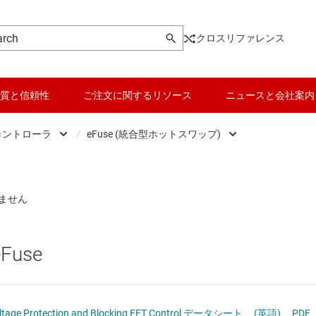
クロスリファレンス
質と信頼性
ご注文に関するリソース
ニュースと会社案内
コントローラ
/
eFuse (統合型ホットスワップ)
DC スイッチング レギュレータ
データ コンバータ
eFuse (統合型ホットスワップ)
DC スイッチング レギュレータ
バッテリ管理 IC
パワー マルチプレクサ
DC パワー モジュール
パワー マネージメント
ホットスワップ コントローラ
Fuse
 メモリ向け電源 IC
マイコン (MCU) / プロセッサ
理想ダイオードと OR コントローラ
ピエゾ
/OLED ディスプレイ向けの電源とドライバ
モータ ドライバ
TPS2592Bx 5-V eFuse with Over Voltage Protection and Blocking FET Control データシート
(英語)
PDF