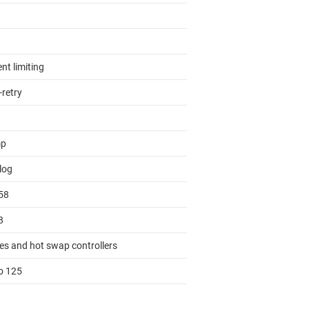
nt limiting
-retry
mp
log
58
8
es and hot swap controllers
to 125