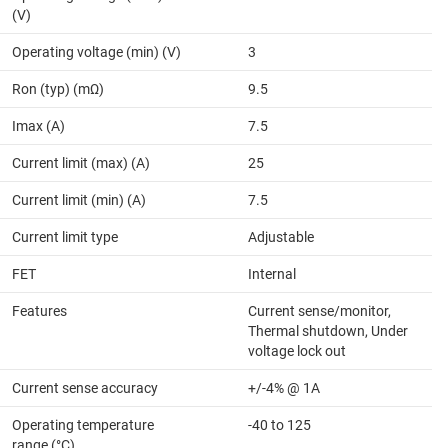
(V)
Operating voltage (min) (V)
3
Ron (typ) (mΩ)
9.5
Imax (A)
7.5
Current limit (max) (A)
25
Current limit (min) (A)
7.5
Current limit type
Adjustable
FET
Internal
Features
Current sense/monitor,
Thermal shutdown, Under
voltage lock out
Current sense accuracy
+/-4% @ 1A
Operating temperature
-40 to 125
range (°C)