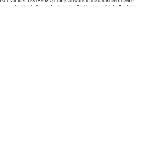
投稿されたすべてのフォーラムトピック (英語) を表示
コンテンツは、TI 投稿者やコミュニティ投稿者によって「現状のま
ま」提供されるもので、TI による仕様の追加を意図するものではあ
りません。
使用条件
をご確認ください。
TI 製品の品質、パッケージ、ご注文に関するお問い合わせは、
TI サ
ポート
をご覧ください。​​​​​​​​​​​​​​