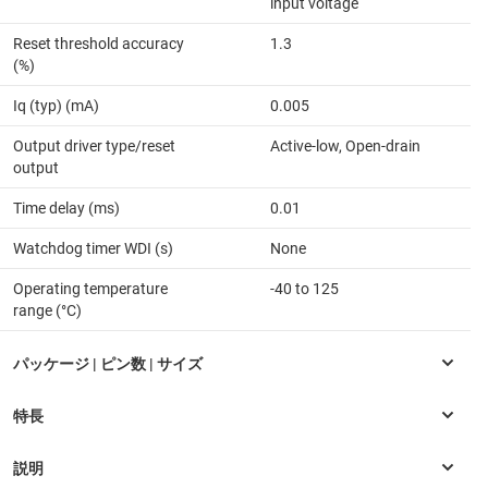
input voltage
Reset threshold accuracy
1.3
(%)
Iq (typ) (mA)
0.005
Output driver type/reset
Active-low, Open-drain
output
Time delay (ms)
0.01
Watchdog timer WDI (s)
None
Operating temperature
-40 to 125
range (°C)