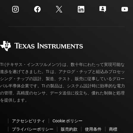
イベント
myTI 法人アカウント
カスタマー・サポート・センター
投資家向け情報
配送、お支払い、および税金
パッケージ
製造
ご注文に関する FAQ
品質と信頼性
コーポレート・シティズンシップ
販売特約店
myTI アカウントの FAQ
TI (テキサス・インスツルメンツ) は、数十年にわたって実現可能な
進歩を遂げてきました。TI は、アナログ・チップと組込みプロセッ
シング・チップの設計、製造、テスト、販売に従事しているグロー
バル半導体企業です。TI の製品は、システム設計時に効率的な電力
の管理、高精度のセンサ、データ送信に役立ち、優れた制御と処理
を提供します。
アクセシビリティ
Cookie ポリシー
プライバシーポリシー
販売約款
使用条件
商標