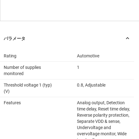
Rating
Automotive
Number of supplies
1
monitored
Threshold voltage 1 (typ)
0.8, Adjustable
(V)
Features
Analog output, Detection
time delay, Reset time delay,
Reverse polarity protection,
Separate VDD & sense,
Undervoltage and
overvoltage monitor, Wide