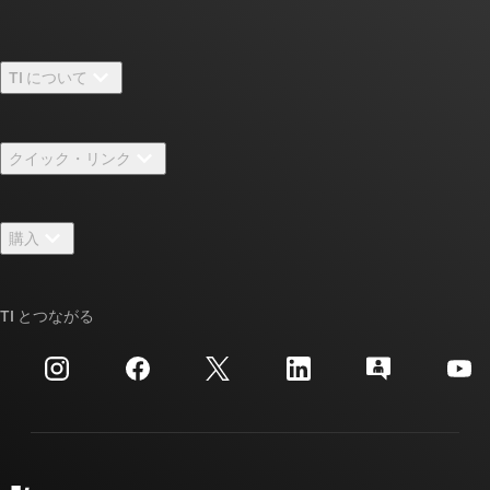
TI について
TI の概要
クイック・リンク
採用情報
お問い合わせ
ニュース
購入
TI E2E™ 設計サポート・フォーラム
ストーリー | チップ開発の舞台裏
TI API スイート
クロスリファレンス検索
TI とつながる
イベント
myTI 法人アカウント
カスタマー・サポート・センター
投資家向け情報
配送、お支払い、および税金
パッケージ
製造
ご注文に関する FAQ
品質と信頼性
コーポレート・シティズンシップ
販売特約店