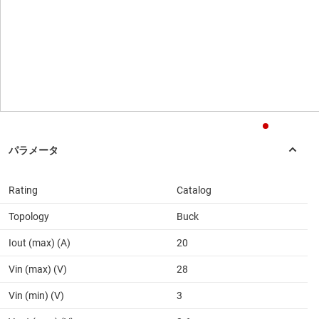
Rating
Catalog
Topology
Buck
Iout (max) (A)
20
Vin (max) (V)
28
Vin (min) (V)
3