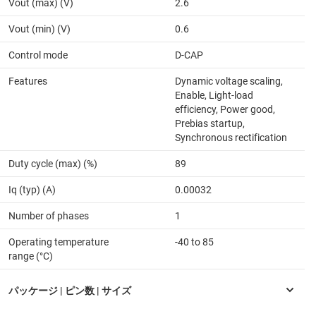
Vout (max) (V)
2.6
Vout (min) (V)
0.6
Control mode
D-CAP
Features
Dynamic voltage scaling,
Enable, Light-load
efficiency, Power good,
Prebias startup,
Synchronous rectification
Duty cycle (max) (%)
89
Iq (typ) (A)
0.00032
Number of phases
1
Operating temperature
-40 to 85
range (°C)