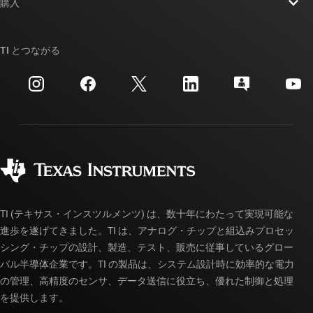
ニュース
購入
TI E2E™ 設計サポート・フォーラム
ストーリー | チップ開発の舞台裏
TI API スイート
クロスリファレンス検索
TI とつながる
イベント
myTI 法人アカウント
カスタマー・サポート・センター
投資家向け情報
配送、お支払い、および税金
パッケージ
製造
ご注文に関する FAQ
品質と信頼性
コーポレート・シティズンシップ
販売特約店
myTI アカウントの FAQ
TI (テキサス・インスツルメンツ) は、数十年にわたって実現可能な
進歩を遂げてきました。TI は、アナログ・チップと組込みプロセッ
シング・チップの設計、製造、テスト、販売に従事しているグロー
バル半導体企業です。TI の製品は、システム設計時に効率的な電力
の管理、高精度のセンサ、データ送信に役立ち、優れた制御と処理
を提供します。