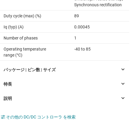
Synchronous rectification
Duty cycle (max) (%)
89
Iq (typ) (A)
0.00045
Number of phases
1
Operating temperature
-40 to 85
range (°C)
その他の DC/DC コントローラ を検索