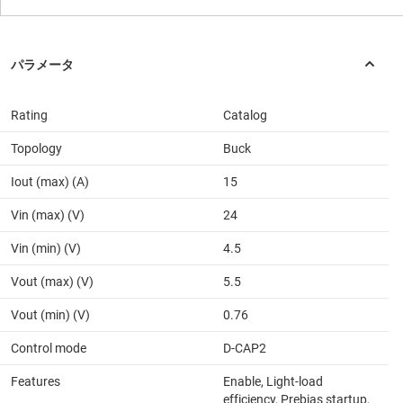
Rating
Catalog
Topology
Buck
Iout (max) (A)
15
Vin (max) (V)
24
Vin (min) (V)
4.5
Vout (max) (V)
5.5
Vout (min) (V)
0.76
Control mode
D-CAP2
Features
Enable, Light-load
efficiency, Prebias startup,