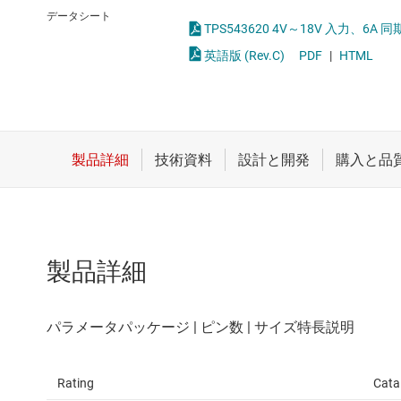
クロックとタイミング
LED
データシート
TPS543620 4V～18V 入力、6
スイッチ/マルチプレクサ
MOSF
英語版 (Rev.C)
PDF
|
HTML
センサ
ダイ / ウェハー サービス
製品詳細
Rating
Cata