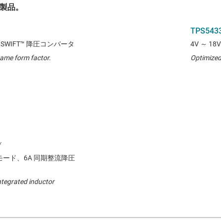
製品。
TPS543
流 SWIFT™ 降圧コンバータ
4V ～ 1
same form factor.
Optimized 
流モード、6A 同期整流降圧
ntegrated inductor