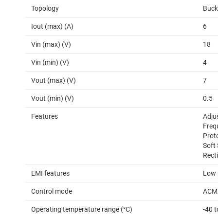
Topology
Buck
Iout (max) (A)
6
Vin (max) (V)
18
Vin (min) (V)
4
Vout (max) (V)
7
Vout (min) (V)
0.5
Features
Adjus
Freq
Prot
Soft
Rect
EMI features
Low 
Control mode
ACM
Operating temperature range (°C)
-40 