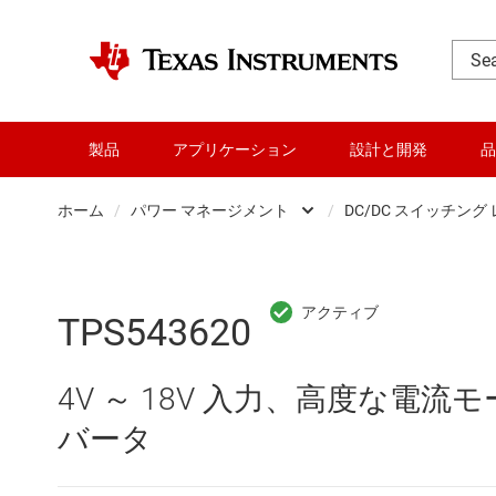
製品
アプリケーション
設計と開発
品
ホーム
/
パワー マネージメント
/
DC/DC スイッチング
DLP 製品
AC/
RF とマイクロ波
DC/
TPS543620
アンプ
DC/
4V ～ 18V 入力、高度な電流モ
インターフェイス
DDR
バータ
オーディオ、ハプティクス、および
LCD