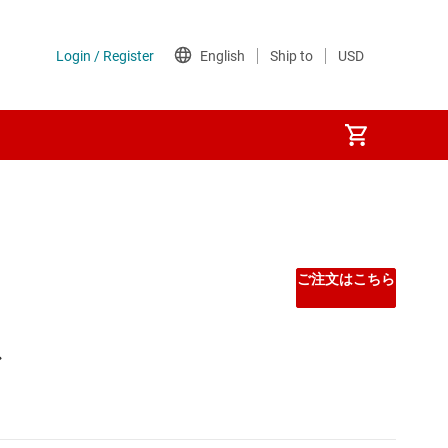
Other power management
PoE (パワー オーバー イーサネット) IC
ご注文はこちら
ゲート ドライバ
ン
シーケンサ
スーパーバイザとリセット IC