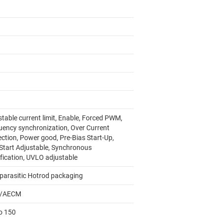
table current limit, Enable, Forced PWM,
uency synchronization, Over Current
ection, Power good, Pre-Bias Start-Up,
 Start Adjustable, Synchronous
ification, UVLO adjustable
parasitic Hotrod packaging
/AECM
to 150