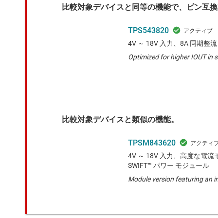
比較対象デバイスと同等の機能で、ピン互換
TPS543820
4V ～ 18V 入力、8A 同期整
Optimized for higher IOUT in 
比較対象デバイスと類似の機能。
TPSM843620
4V ～ 18V 入力、高度な電
SWIFT™ パワー モジュール
Module version featuring an i