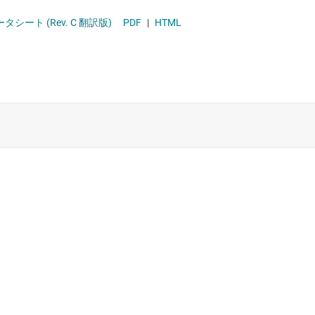
ソリッドステート リレー (半導体リレー)
シート (Rev. C 翻訳版)
PDF
|
HTML
ハイサイド スイッチおよびコントローラ