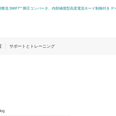
 ドライバ
ロジックと電圧変換
A 同期整流 SWIFT™ 降圧コンバータ、内部補償型高度電流モード制御付き データ
ET
ワイヤレス コネクティビティ
受動 (パッシブ) とディスクリート
絶縁
log