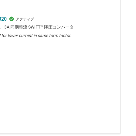
320
8V、3A 同期整流 SWIFT™ 降圧コンバータ
for lower current in same form factor.