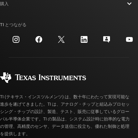
ニュース
購入
TI E2E™ 設計サポート・フォーラム
ストーリー | チップ開発の舞台裏
TI API スイート
クロスリファレンス検索
TI とつながる
イベント
myTI 法人アカウント
カスタマー・サポート・センター
投資家向け情報
配送、お支払い、および税金
パッケージ
製造
ご注文に関する FAQ
品質と信頼性
コーポレート・シティズンシップ
販売特約店
myTI アカウントの FAQ
TI (テキサス・インスツルメンツ) は、数十年にわたって実現可能な
進歩を遂げてきました。TI は、アナログ・チップと組込みプロセッ
シング・チップの設計、製造、テスト、販売に従事しているグロー
バル半導体企業です。TI の製品は、システム設計時に効率的な電力
の管理、高精度のセンサ、データ送信に役立ち、優れた制御と処理
を提供します。