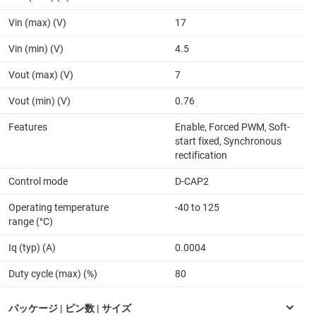
Vin (max) (V)
17
Vin (min) (V)
4.5
Vout (max) (V)
7
Vout (min) (V)
0.76
Features
Enable, Forced PWM, Soft-
start fixed, Synchronous
rectification
Control mode
D-CAP2
Operating temperature
-40 to 125
range (°C)
Iq (typ) (A)
0.0004
Duty cycle (max) (%)
80