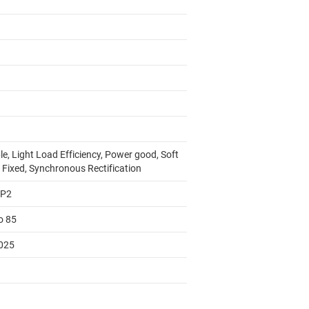
e, Light Load Efficiency, Power good, Soft
t Fixed, Synchronous Rectification
AP2
o 85
025