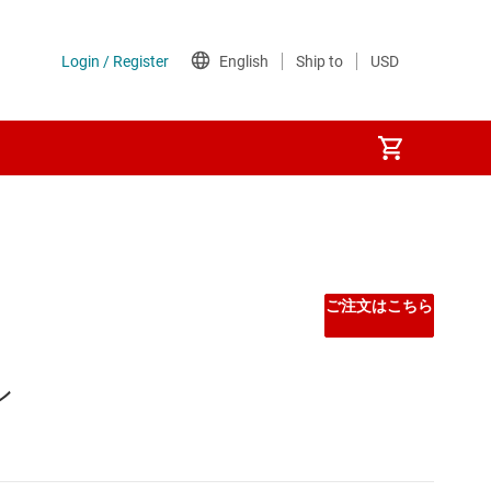
Other power management
PoE (パワー オーバー イーサネット) IC
ご注文はこちら
ゲート ドライバ
ン
シーケンサ
スーパーバイザとリセット IC