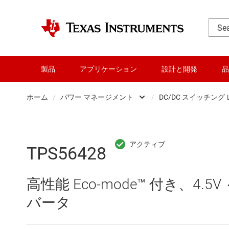
製品
アプリケーション
設計と開発
品
ホーム
/
パワー マネージメント
/
DC/DC スイッチング
DLP 製品
AC/
RF とマイクロ波
DC/
TPS56428
アンプ
DC/
高性能 Eco-mode™ 付き、4.
インターフェイス
DDR
バータ
オーディオ、ハプティクス、および
LCD