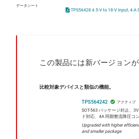
クロックとタイミング
LED
データシート
スイッチ/マルチプレクサ
MOSF
センサ
ダイ / ウェハー サービス
この製品には新バージョン
比較対象デバイスと類似の機能。
TPS564242
SOT-563 パッケージ封止、3V
ド対応、4A 同期整流降圧コ
Upgraded with higher efficienc
and smaller package