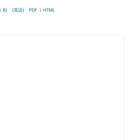
ソリッドステート リレー (半導体リレー)
ev. B)
(英語)
PDF
|
HTML
ハイサイド スイッチおよびコントローラ