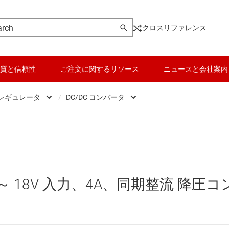
クロスリファレンス
質と信頼性
ご注文に関するリソース
ニュースと会社案内
 レギュレータ
/
DC/DC コンバータ
DC スイッチング レギュレータ
データ コンバータ
DC/DC コントローラ
DC スイッチング レギュレータ
バッテリ管理 IC
DC/DC コンバータ
DC パワー モジュール
パワー マネージメント
5V ～ 18V 入力、4A、同期整流 降圧コ
 メモリ向け電源 IC
マイコン (MCU) / プロセッサ
ピエゾ
/OLED ディスプレイ向けの電源とドライバ
モータ ドライバ