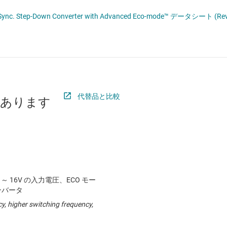
 ドライバ
ロジックと電圧変換
TPS56428 4.5-V to 18-V Input, 4-A Sync. Step-Down Converter with Advanced Eco-mode™ データシート (R
ET
ワイヤレス コネクティビティ
受動 (パッシブ) とディスクリート
絶縁
代替品と比較
があります
 ～ 16V の入力電圧、ECO モー
ンバータ
y, higher switching frequency,