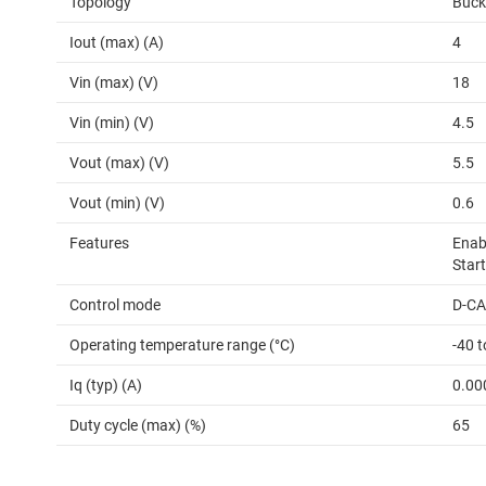
Topology
Buck
Iout (max) (A)
4
Vin (max) (V)
18
Vin (min) (V)
4.5
Vout (max) (V)
5.5
Vout (min) (V)
0.6
Features
Enabl
Star
Control mode
D-C
Operating temperature range (°C)
-40 t
Iq (typ) (A)
0.00
Duty cycle (max) (%)
65