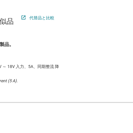
代替品と比較
似品
製品。
5V ～ 18V 入力、5A、同期整流 降
rent (5 A).