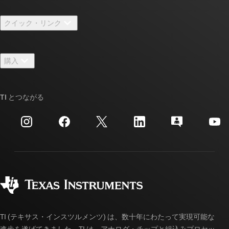
TI の概要
クイック・リンク
採用情報
お問い合わせ
ニュース
購入
TI E2E™ 設計サポート・フォーラム
ストーリー | チップ開発の舞台裏
TI API スイート
クロスリファレンス検索
TI とつながる
イベント
myTI 法人アカウント
カスタマー・サポート・センター
投資家向け情報
配送、お支払い、および税金
パッケージ
製造
ご注文に関する FAQ
品質と信頼性
コーポレート・シティズンシップ
販売特約店
myTI アカウントの FAQ
TI (テキサス・インスツルメンツ) は、数十年にわたって実現可能な