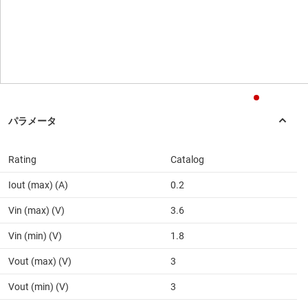
Rating
Catalog
Iout (max) (A)
0.2
Vin (max) (V)
3.6
Vin (min) (V)
1.8
Vout (max) (V)
3
Vout (min) (V)
3