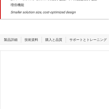
増倍機能
Smaller solution size, cost-optimized design