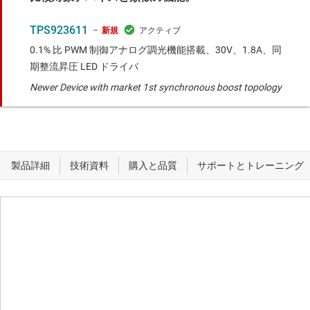
TPS923611
新規
0.1% 比 PWM 制御アナログ調光機能搭載、30V、1.8A、同
期整流昇圧 LED ドライバ
Newer Device with market 1st synchronous boost topology