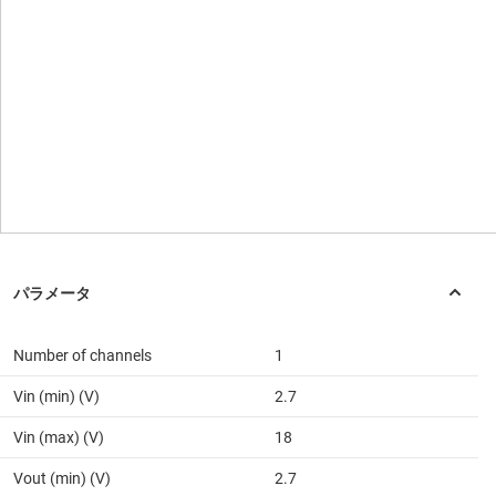
Number of channels
1
Vin (min) (V)
2.7
Vin (max) (V)
18
Vout (min) (V)
2.7