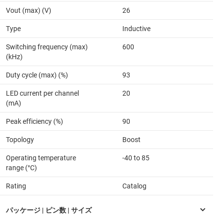
Vout (max) (V)
26
Type
Inductive
Switching frequency (max)
600
(kHz)
Duty cycle (max) (%)
93
LED current per channel
20
(mA)
Peak efficiency (%)
90
Topology
Boost
Operating temperature
-40 to 85
range (°C)
Rating
Catalog