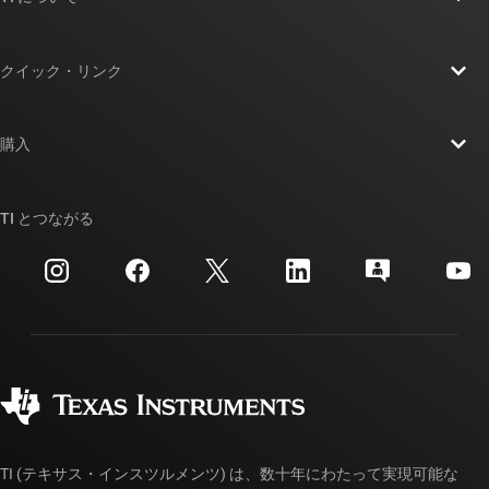
TI の概要
クイック・リンク
採用情報
お問い合わせ
ニュース
購入
TI E2E™ 設計サポート・フォーラム
ストーリー | チップ開発の舞台裏
TI API スイート
クロスリファレンス検索
TI とつながる
イベント
myTI 法人アカウント
カスタマー・サポート・センター
投資家向け情報
配送、お支払い、および税金
パッケージ
製造
ご注文に関する FAQ
品質と信頼性
コーポレート・シティズンシップ
販売特約店
myTI アカウントの FAQ
TI (テキサス・インスツルメンツ) は、数十年にわたって実現可能な