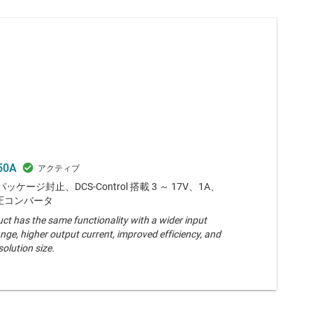
50A
N パッケージ封止、DCS-Control 搭載 3 ～ 17V、1A、
降圧コンバータ
ct has the same functionality with a wider input
nge, higher output current, improved efficiency, and
solution size.