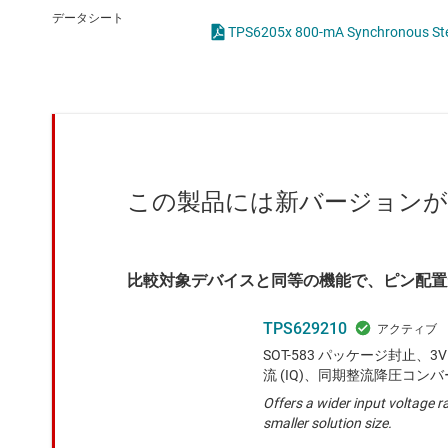
クロックとタイミング
LED
データシート
TPS6205x 800-mA Synchronous S
スイッチ/マルチプレクサ
MOSF
センサ
ダイ / ウェハー サービス
この製品には新バージョン
比較対象デバイスと同等の機能で、ピン配置
TPS629210
SOT-583 パッケージ封止、3
流 (IQ)、同期整流降圧コン
Offers a wider input voltage r
smaller solution size.