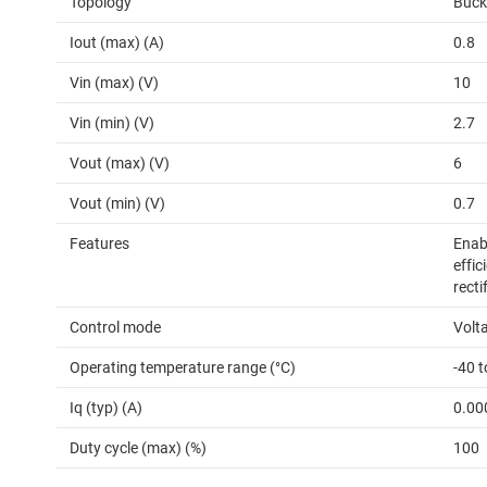
Topology
Buck
Iout (max) (A)
0.8
Vin (max) (V)
10
Vin (min) (V)
2.7
Vout (max) (V)
6
Vout (min) (V)
0.7
Features
Enab
effi
recti
Control mode
Volt
Operating temperature range (°C)
-40 t
Iq (typ) (A)
0.00
Duty cycle (max) (%)
100