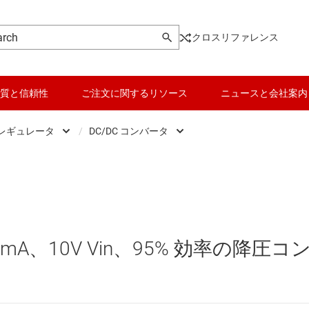
クロスリファレンス
質と信頼性
ご注文に関するリソース
ニュースと会社案内
 レギュレータ
/
DC/DC コンバータ
DC スイッチング レギュレータ
データ コンバータ
DC/DC コントローラ
DC スイッチング レギュレータ
バッテリ管理 IC
DC/DC コンバータ
DC パワー モジュール
パワー マネージメント
mA、10V Vin、95% 効率の降圧コ
 メモリ向け電源 IC
マイコン (MCU) / プロセッサ
ピエゾ
/OLED ディスプレイ向けの電源とドライバ
モータ ドライバ