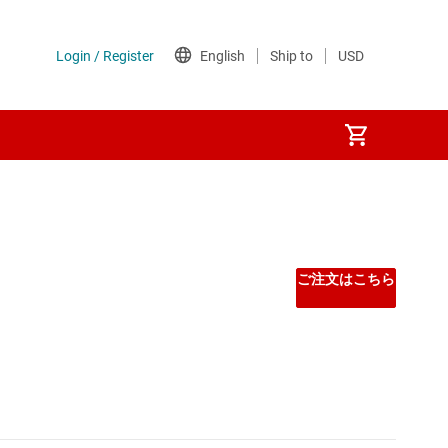
Other power management
PoE (パワー オーバー イーサネット) IC
ご注文はこちら
ゲート ドライバ
ン
シーケンサ
スーパーバイザとリセット IC