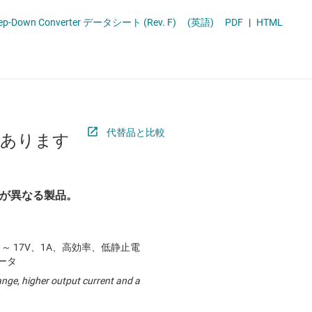
 ドライバ
ロジックと電圧変換
tep-Down Converter データシート (Rev. F)
(英語)
PDF
|
HTML
ET
ワイヤレス コネクティビティ
受動 (パッシブ) とディスクリート
絶縁
代替品と比較
があります
が異なる製品。
V ～ 17V、1A、高効率、低静止電
バータ
ange, higher output current and a