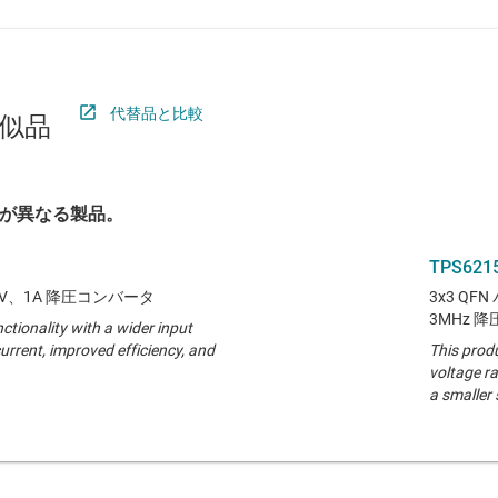
代替品と比較
似品
が異なる製品。
TPS621
～ 17V、1A 降圧コンバータ
3x3 QF
3MHz 
ctionality with a wider input
urrent, improved efficiency, and
This produ
voltage ra
a smaller 