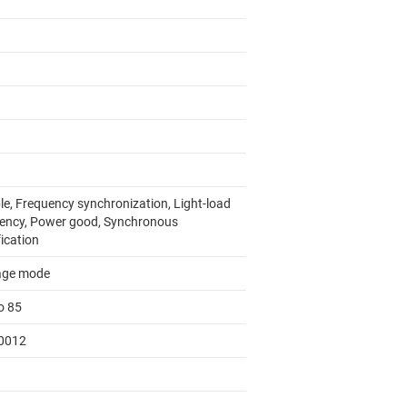
le, Frequency synchronization, Light-load
ciency, Power good, Synchronous
fication
age mode
o 85
0012