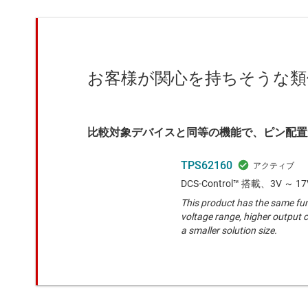
お客様が関心を持ちそうな類
比較対象デバイスと同等の機能で、ピン配置
TPS62160
DCS-Control™ 搭載、3V 
This product has the same fun
voltage range, higher output c
a smaller solution size.