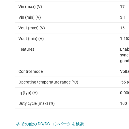
Vin (max) (V)
17
Vin (min) (V)
3.1
Vout (max) (V)
16
Vout (min) (V)
1.15
Features
Enab
sync
good
Control mode
Volt
Operating temperature range (°C)
-55 
Iq (typ) (A)
0.00
Duty cycle (max) (%)
100
その他の DC/DC コンバータ を検索