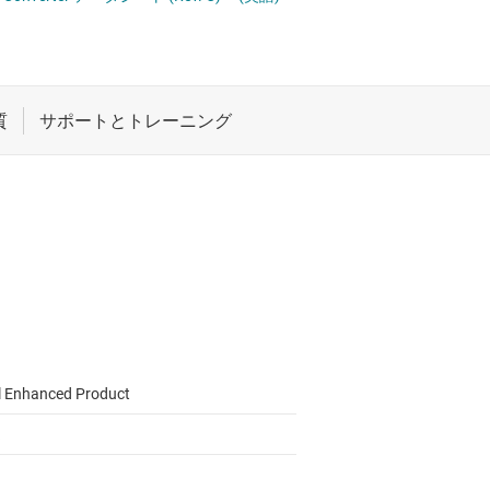
 ドライバ
ロジックと電圧変換
ET
ワイヤレス コネクティビティ
受動 (パッシブ) とディスクリート
絶縁
l Enhanced Product