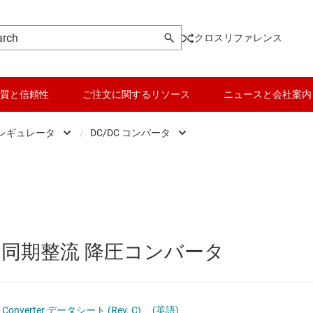
クロスリファレンス
質と信頼性
ご注文に関するリソース
ニュースと会社案内
 レギュレータ
/
DC/DC コンバータ
DC スイッチング レギュレータ
データ コンバータ
DC/DC コントローラ
DC スイッチング レギュレータ
バッテリ管理 IC
DC/DC コンバータ
DC パワー モジュール
パワー マネージメント
A 同期整流 降圧コンバータ
 メモリ向け電源 IC
マイコン (MCU) / プロセッサ
ピエゾ
/OLED ディスプレイ向けの電源とドライバ
モータ ドライバ
own Converter データシート (Rev. C)
(英語)