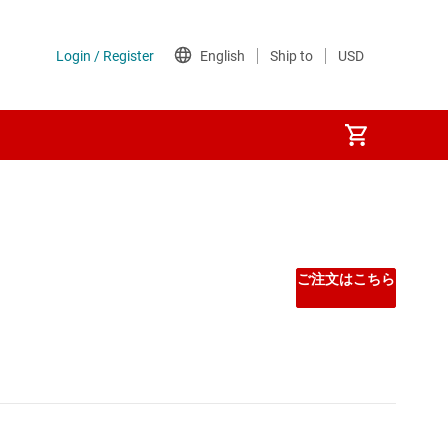
Other power management
PoE (パワー オーバー イーサネット) IC
ご注文はこちら
ゲート ドライバ
シーケンサ
スーパーバイザとリセット IC