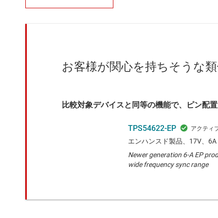
お客様が関心を持ちそうな類
比較対象デバイスと同等の機能で、ピン配置
TPS54622-EP
エンハンスド製品、17V、6
Newer generation 6-A EP prod
wide frequency sync range