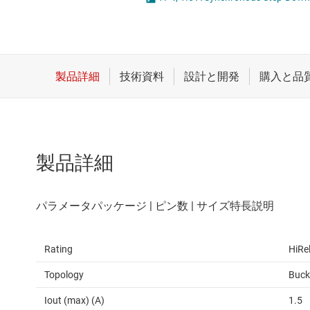
クロックとタイミング
LED
スイッチ/マルチプレクサ
MOSF
センサ
ダイ / ウェハー サービス
製品詳細
Rating
HiRe
Topology
Buck
Iout (max) (A)
1.5