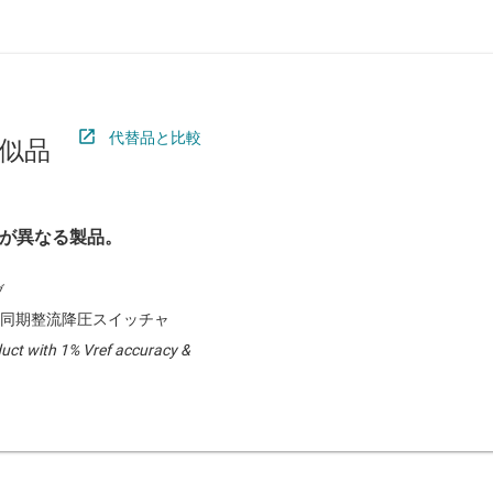
代替品と比較
似品
が異なる製品。
A 同期整流降圧スイッチャ
uct with 1% Vref accuracy &