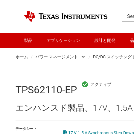
製品
アプリケーション
設計と開発
品
ホーム
/
パワー マネージメント
/
DC/DC スイッチング
DLP 製品
AC/
RF とマイクロ波
DC/
TPS62110-EP
アンプ
DC/
エンハンスド製品、17V、1.5
インターフェイス
DDR
オーディオ、ハプティクス、および
LCD
データシート
17 V, 1.5 A Synchronous Step-D