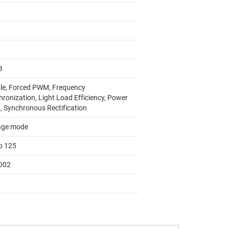
3
le, Forced PWM, Frequency
hronization, Light Load Efficiency, Power
, Synchronous Rectification
age mode
to 125
002