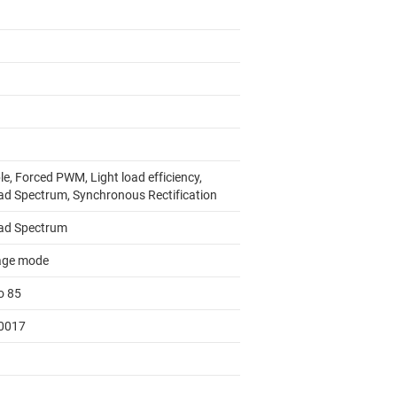
e, Forced PWM, Light load efficiency,
ad Spectrum, Synchronous Rectification
ad Spectrum
age mode
o 85
0017