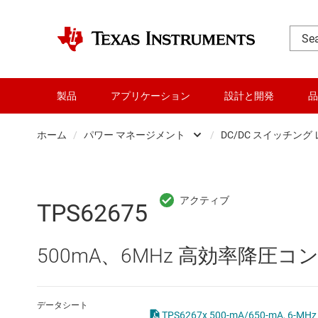
製品
アプリケーション
設計と開発
品
ホーム
/
パワー マネージメント
/
DC/DC スイッチング
DLP 製品
AC/
RF とマイクロ波
DC/
TPS62675
アンプ
DC/
500mA、6MHz 高効率降圧コンバー
インターフェイス
DDR
オーディオ、ハプティクス、および
LCD
データシート