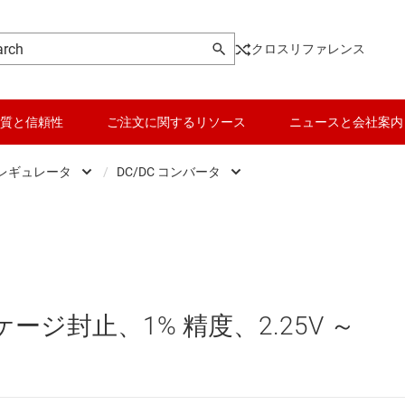
クロスリファレンス
質と信頼性
ご注文に関するリソース
ニュースと会社案内
 レギュレータ
/
DC/DC コンバータ
DC スイッチング レギュレータ
データ コンバータ
DC/DC コントローラ
DC スイッチング レギュレータ
バッテリ管理 IC
DC/DC コンバータ
DC パワー モジュール
パワー マネージメント
ッケージ封止、1% 精度、2.25V ～
 メモリ向け電源 IC
マイコン (MCU) / プロセッサ
ピエゾ
/OLED ディスプレイ向けの電源とドライバ
モータ ドライバ