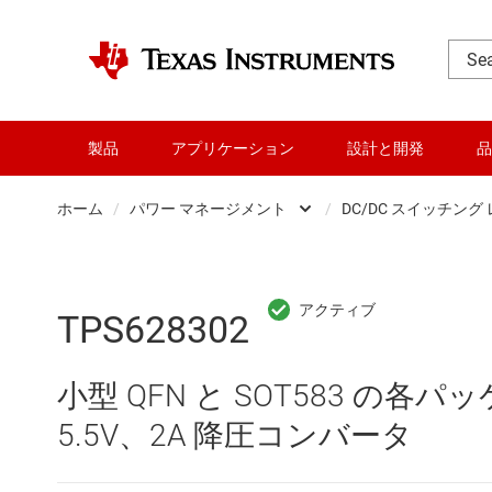
製品
アプリケーション
設計と開発
品
ホーム
/
パワー マネージメント
/
DC/DC スイッチング
DLP 製品
AC/
RF とマイクロ波
DC/
TPS628302
アンプ
DC/
小型 QFN と SOT583 の各パ
インターフェイス
DDR
5.5V、2A 降圧コンバータ
オーディオ、ハプティクス、および
LCD