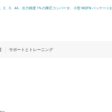
 ドライバ
ロジックと電圧変換
入力、1、2、3、4A、出力精度 1% の降圧コンバータ、小型 WQFN パッケージお
ET
ワイヤレス コネクティビティ
受動 (パッシブ) とディスクリート
絶縁