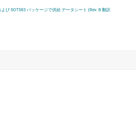
ソリッドステート リレー (半導体リレー)
よび SOT583 パッケージで供給 データシート (Rev. B 翻訳
ハイサイド スイッチおよびコントローラ