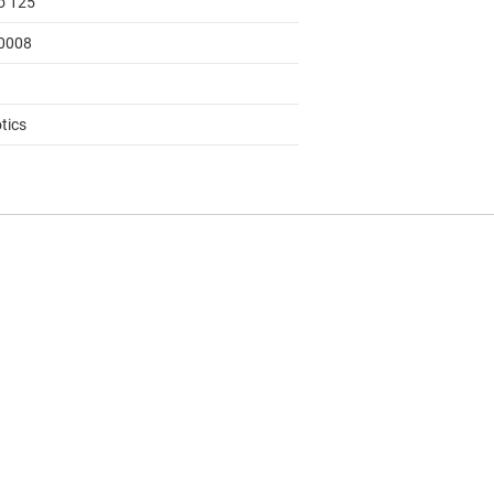
to 125
0008
tics