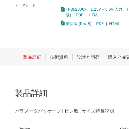
クロックとタイミング
LED
データシート
TPS62830x、2.25V～5.5V 
スイッチ/マルチプレクサ
MOSF
版)
PDF
|
HTML
英語版 (Rev.B)
PDF
|
HTML
センサ
ダイ / ウェハー サービス
製品詳細