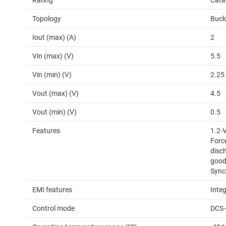
Rating
Cata
Topology
Buck
Iout (max) (A)
2
Vin (max) (V)
5.5
Vin (min) (V)
2.25
Vout (max) (V)
4.5
Vout (min) (V)
0.5
Features
1.2-V
Forc
disc
good,
Sync
EMI features
Inte
Control mode
DCS-