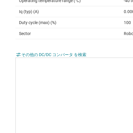
Operating temperature range (°C)
-40 
Iq (typ) (A)
0.00
Duty cycle (max) (%)
100
Sector
Robo
その他の DC/DC コンバータ を検索