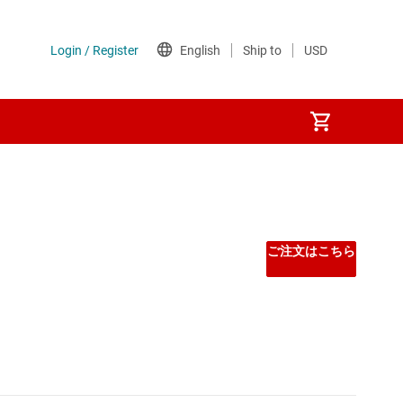
Other power management
PoE (パワー オーバー イーサネット) IC
ご注文はこちら
ゲート ドライバ
シーケンサ
スーパーバイザとリセット IC