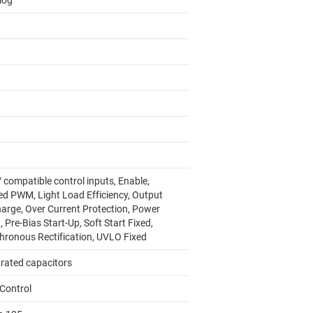
log
 compatible control inputs, Enable,
ed PWM, Light Load Efficiency, Output
harge, Over Current Protection, Power
 Pre-Bias Start-Up, Soft Start Fixed,
hronous Rectification, UVLO Fixed
grated capacitors
Control