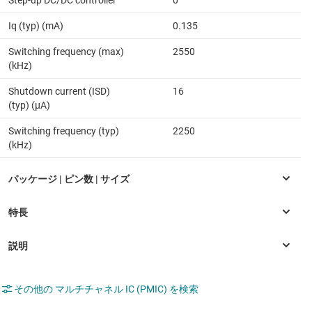
Step-up DC/DC controller
0
Iq (typ) (mA)
0.135
Switching frequency (max)
2550
(kHz)
Shutdown current (ISD)
16
(typ) (µA)
Switching frequency (typ)
2250
(kHz)
その他の マルチチャネル IC (PMIC) を検索