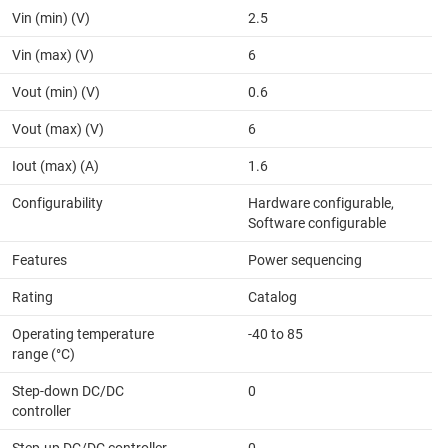
Vin (min) (V)
2.5
Vin (max) (V)
6
Vout (min) (V)
0.6
Vout (max) (V)
6
Iout (max) (A)
1.6
Configurability
Hardware configurable,
Software configurable
Features
Power sequencing
Rating
Catalog
Operating temperature
-40 to 85
range (°C)
Step-down DC/DC
0
controller