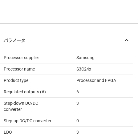
Processor supplier
Samsung
Processor name
S3C24x
Product type
Processor and FPGA
Regulated outputs (#)
6
Step-down DC/DC
3
converter
Step-up DC/DC converter
0
LDO
3