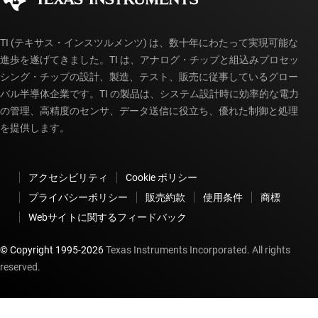
myTI アカウントの FAQ
TI (テキサス・インスツルメンツ) は、数十年にわたって実現可能な
進歩を遂げてきました。TI は、アナログ・チップと組込みプロセッ
シング・チップの設計、製造、テスト、販売に従事しているグロー
バル半導体企業です。TI の製品は、システム設計時に効率的な電力
の管理、高精度のセンサ、データ送信に役立ち、優れた制御と処理
を提供します。
アクセシビリティ
Cookie ポリシー
プライバシーポリシー
販売約款
使用条件
商標
Webサイトに関するフィードバック
© Copyright 1995-
2026
Texas Instruments Incorporated. All rights
reserved.