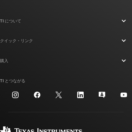
TI について
TI の概要
クイック・リンク
採用情報
お問い合わせ
ニュース
購入
TI E2E™ 設計サポート・フォーラム
ストーリー | チップ開発の舞台裏
TI API スイート
クロスリファレンス検索
TI とつながる
イベント
myTI 法人アカウント
カスタマー・サポート・センター
投資家向け情報
配送、お支払い、および税金
パッケージ
製造
ご注文に関する FAQ
品質と信頼性
コーポレート・シティズンシップ
販売特約店