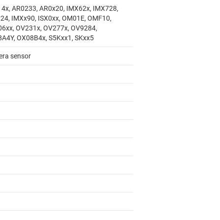
4x, AR0233, AR0x20, IMX62x, IMX728,
24, IMXx90, ISX0xx, OM01E, OMF10,
6xx, OV231x, OV277x, OV9284,
A4Y, OX08B4x, S5Kxx1, SKxx5
ra sensor