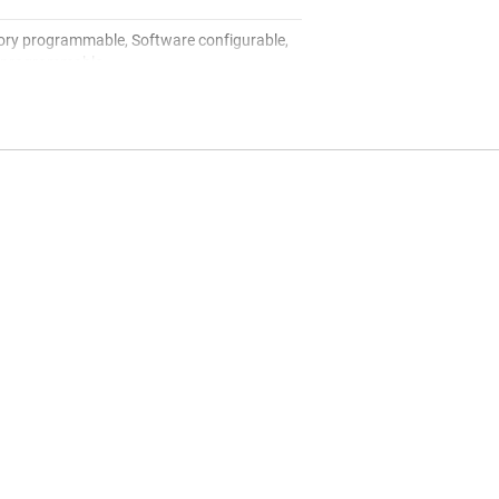
ory programmable, Software configurable,
 programmable
tional Safety-Compliant
B, I2C control, Overcurrent protection,
r good, Power sequencing, Spread-
trum Clock(SSC) Generation, Thermal
down, UVLO fixed
motive
to 125
0
0