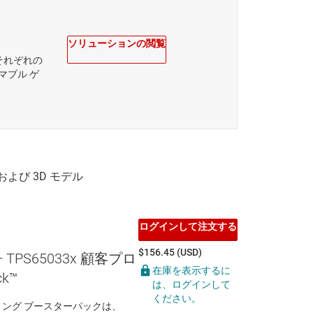
ソリューションの閲覧
社それぞれの
マブル ゲ
ログインして注文する
$156.45 (USD)
— TPS65033x 顧客プロ
在庫を表示するに
k™
は、ログインして
ください。
グラミング ブースターパックは、