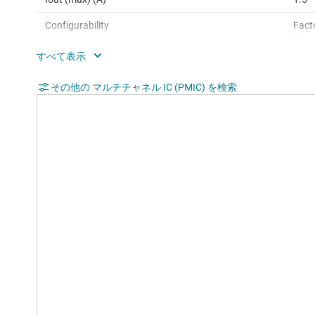
Configurability
Fact
User
TI functional safety category
Func
その他の マルチチャネル IC (PMIC) を検索
Features
ASIL-
Powe
Spec
shut
Rating
Auto
Operating temperature range (°C)
-40 
Iq (typ) (mA)
0.1
Switching frequency (max) (kHz)
242
Switching frequency (typ) (kHz)
230
LDO Iout (typ) (A)
0.3