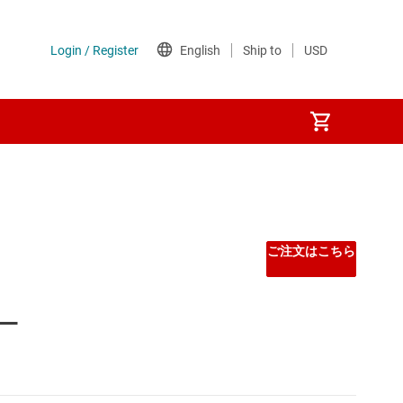
Other power management
PoE (パワー オーバー イーサネット) IC
ご注文はこちら
ゲート ドライバ
ー
シーケンサ
スーパーバイザとリセット IC