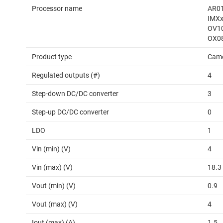
Processor name
AR01
IMXx
OV10
OX08
Product type
Came
Regulated outputs (#)
4
Step-down DC/DC converter
3
Step-up DC/DC converter
0
LDO
1
Vin (min) (V)
4
Vin (max) (V)
18.3
Vout (min) (V)
0.9
Vout (max) (V)
4
Iout (max) (A)
1.5