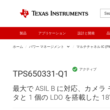
製品
アプリケーション
設計と開発
品
ホーム
/
パワー マネージメント
/
マルチチャネル IC (PM
DLP 製品
AC/
RF とマイクロ波
DC/
TPS650331-Q1
アンプ
DC/
最大で ASIL B に対応、カ
インターフェイス
DDR
タと 1 個の LDO を搭載した 18
オーディオ、ハプティクス、および
LCD