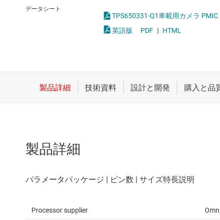
クロックとタイミング
LED
データシート
TPS650331-Q1車載用カメラ PM
スイッチ/マルチプレクサ
MOSF
英語版
PDF
|
HTML
センサ
ダイ / ウェハー サービス
製品詳細
Processor supplier
Omni