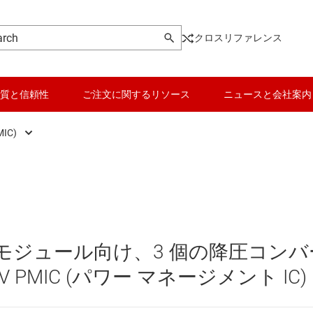
クロスリファレンス
質と信頼性
ご注文に関するリソース
ニュースと会社案内
IC)
DC スイッチング レギュレータ
データ コンバータ
DC スイッチング レギュレータ
バッテリ管理 IC
DC パワー モジュール
パワー マネージメント
メラ モジュール向け、3 個の降圧コンバ
 メモリ向け電源 IC
マイコン (MCU) / プロセッサ
V PMIC (パワー マネージメント IC)
ピエゾ
/OLED ディスプレイ向けの電源とドライバ
モータ ドライバ