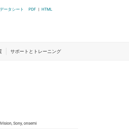
 ドライバ
ロジックと電圧変換
IC データシート
PDF
|
HTML
ET
ワイヤレス コネクティビティ
受動 (パッシブ) とディスクリート
絶縁
Vision, Sony, onsemi