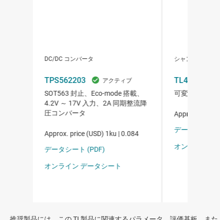
推奨製品には、この TI 製品に関連するパラメータ、評価基板、また