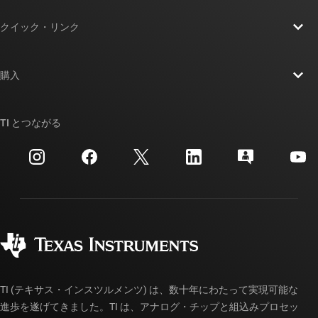
TI の概要
クイック・リンク
採用情報
お問い合わせ
ニュース
購入
TI E2E™ 設計サポート・フォーラム
ストーリー | チップ開発の舞台裏
TI API スイート
クロスリファレンス検索
TI とつながる
イベント
myTI 法人アカウント
カスタマー・サポート・センター
投資家向け情報
配送、お支払い、および税金
パッケージ
製造
ご注文に関する FAQ
品質と信頼性
コーポレート・シティズンシップ
販売特約店
myTI アカウントの FAQ
TI (テキサス・インスツルメンツ) は、数十年にわたって実現可能な
進歩を遂げてきました。TI は、アナログ・チップと組込みプロセッ