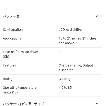
IC integration
LCD level shifter
Applications
13 to 21 inches, 21 inches
and above
Level shifter/scan driver
8
(Ch)
Features
Charge sharing, Output
discharge
Rating
Catalog
Operating temperature
-40 to 85
range (°C)