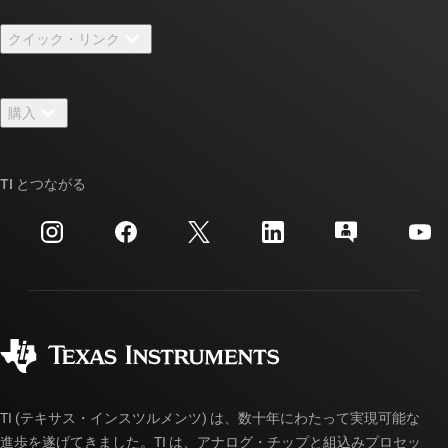
TI の概要
クイック・リンク
採用情報
お問い合わせ
ニュース
購入
TI E2E™ 設計サポート・フォーラム
ストーリー | チップ開発の舞台裏
TI API スイート
クロスリファレンス検索
TI とつながる
イベント
myTI 法人アカウント
カスタマー・サポート・センター
投資家向け情報
配送、お支払い、および税金
パッケージ
製造
ご注文に関する FAQ
品質と信頼性
コーポレート・シティズンシップ
販売特約店
myTI アカウントの FAQ
TI (テキサス・インスツルメンツ) は、数十年にわたって実現可能な
進歩を遂げてきました。TI は、アナログ・チップと組込みプロセッ