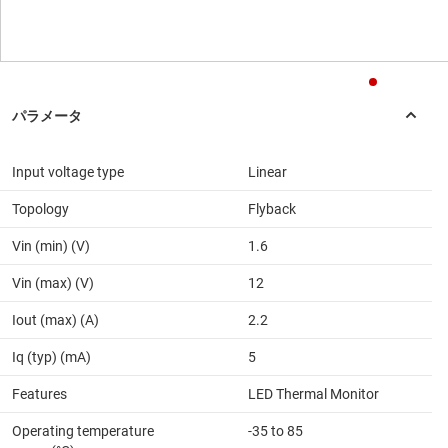
Input voltage type
Linear
Topology
Flyback
Vin (min) (V)
1.6
Vin (max) (V)
12
Iout (max) (A)
2.2
Iq (typ) (mA)
5
Features
LED Thermal Monitor
Operating temperature
-35 to 85