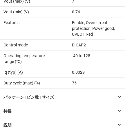
Vout (max) (V)
7
Vout (min) (V)
0.76
Features
Enable, Overcurrent
protection, Power good,
UVLO Fixed
Control mode
D-CAP2
Operating temperature
-40 to 125
range (°C)
Iq (typ) (A)
0.0029
Duty cycle (max) (%)
75