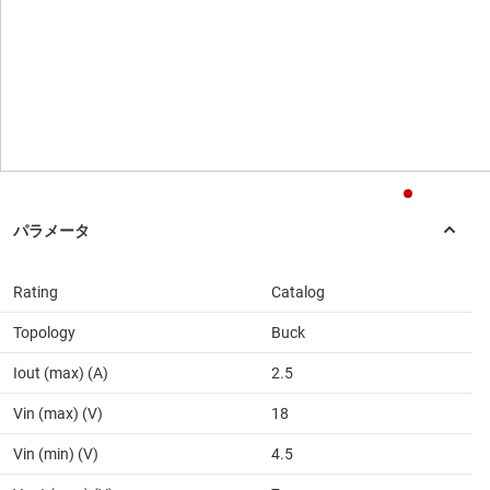
Rating
Catalog
Topology
Buck
Iout (max) (A)
2.5
Vin (max) (V)
18
Vin (min) (V)
4.5