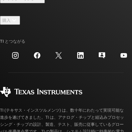
採用情報
お問い合わせ
ニュース
購入
TI E2E™ 設計サポート・フォーラム
ストーリー | チップ開発の舞台裏
TI API スイート
クロスリファレンス検索
TI とつながる
イベント
myTI 法人アカウント
カスタマー・サポート・センター
投資家向け情報
配送、お支払い、および税金
パッケージ
製造
ご注文に関する FAQ
品質と信頼性
コーポレート・シティズンシップ
販売特約店
myTI アカウントの FAQ
TI (テキサス・インスツルメンツ) は、数十年にわたって実現可能な
進歩を遂げてきました。TI は、アナログ・チップと組込みプロセッ
シング・チップの設計、製造、テスト、販売に従事しているグロー
バル半導体企業です。TI の製品は、システム設計時に効率的な電力