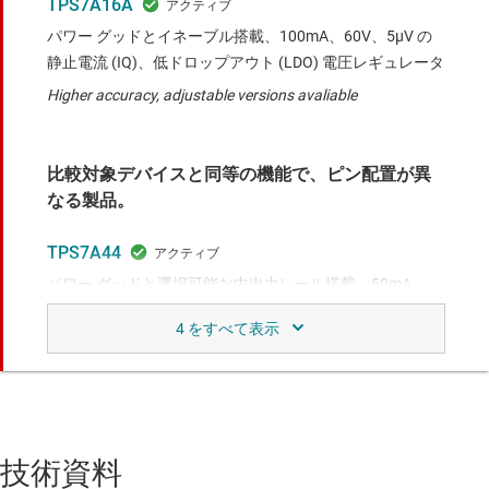
TPS7A16A
パワー グッドとイネーブル搭載、100mA、60V、5μV の
静止電流 (IQ)、低ドロップアウト (LDO) 電圧レギュレータ
Higher accuracy, adjustable versions avaliable
比較対象デバイスと同等の機能で、ピン配置が異
なる製品。
TPS7A44
パワー グッドと選択可能な中出力レール搭載、50mA、
65V、低静止電流 (IQ)、LDO リニア電圧レギュレータ
Lower noise, and 100mA achievable
比較対象デバイスと類似の機能。
技術資料
TPS7A43