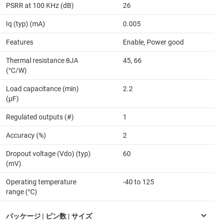
PSRR at 100 KHz (dB)
26
Iq (typ) (mA)
0.005
Features
Enable, Power good
Thermal resistance θJA
45, 66
(°C/W)
Load capacitance (min)
2.2
(µF)
Regulated outputs (#)
1
Accuracy (%)
2
Dropout voltage (Vdo) (typ)
60
(mV)
Operating temperature
-40 to 125
range (°C)