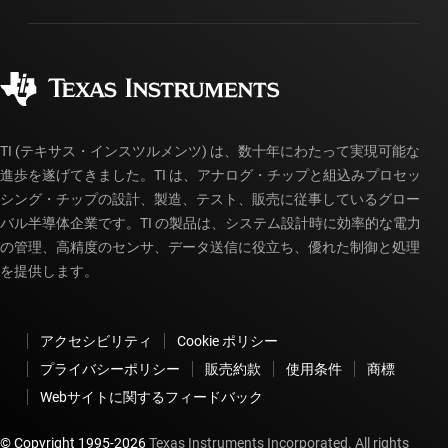
パッケージ
製造
ご注文に関する FAQ
品質と信頼性
コーポレート・シティズンシップ
販売特約店
myTI アカウントの FAQ
TI (テキサス・インスツルメンツ) は、数十年にわたって実現可能な
進歩を遂げてきました。TI は、アナログ・チップと組込みプロセッ
シング・チップの設計、製造、テスト、販売に従事しているグロー
バル半導体企業です。TI の製品は、システム設計時に効率的な電力
の管理、高精度のセンサ、データ送信に役立ち、優れた制御と処理
を提供します。
アクセシビリティ
Cookie ポリシー
プライバシーポリシー
販売約款
使用条件
商標
Webサイトに関するフィードバック
© Copyright 1995-
2026
Texas Instruments Incorporated. All rights