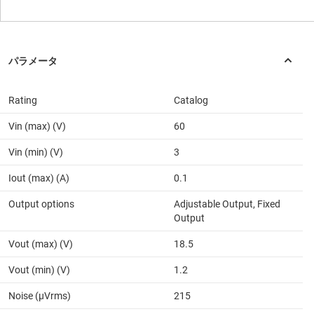
Rating
Catalog
Vin (max) (V)
60
Vin (min) (V)
3
Iout (max) (A)
0.1
Output options
Adjustable Output, Fixed
Output
Vout (max) (V)
18.5
Vout (min) (V)
1.2
Noise (µVrms)
215