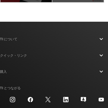
TI について
TI の概要
クイック・リンク
採用情報
お問い合わせ
ニュース
購入
TI E2E™ 設計サポート・フォーラム
ストーリー | チップ開発の舞台裏
TI API スイート
クロスリファレンス検索
TI とつながる
イベント
myTI 法人アカウント
カスタマー・サポート・センター
投資家向け情報
配送、お支払い、および税金