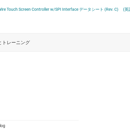
ロジックと電圧変換
4-Wire Touch Screen Controller w/SPI Interface データシート (Rev. C)
(英
ワイヤレス コネクティビティ
受動 (パッシブ) とディスクリート
絶縁
log