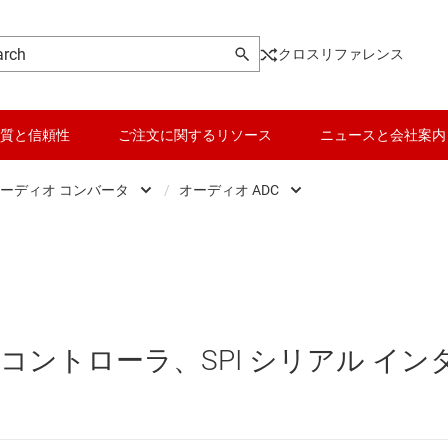
クロスリファレンス
質と信頼性
ご注文に関するリソース
ニュースと会社案内
ーディオ コンバータ
/
オーディオ ADC
オーディオ アンプ
データ コンバータ
オーディオ ADC
オーディオ コンバータ
バッテリ管理 IC
オーディオ DAC
ハプティクス、およびピエゾドライバ
パワー マネージメント
オーディオ コーデック
コントローラ、SPI シリアル イン
専用オーディオ IC
マイコン (MCU) / プロセッサ
ピエゾ
モータ ドライバ