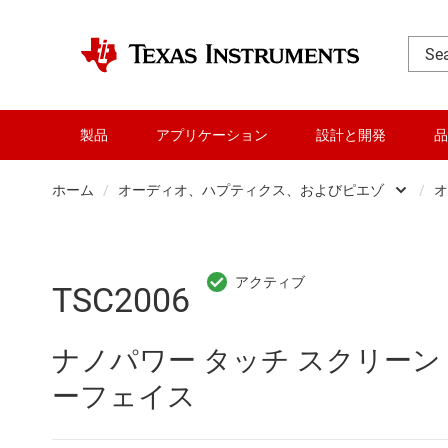
製品
アプリケーション
設計と開発
品
ホーム
/
オーディオ、ハプティクス、およびピエゾ
/
オ
DLP 製品
RF とマイクロ波
TSC2006
アンプ
ナノパワー タッチ スクリーン 
インターフェイス
ーフェイス
オーディオ、ハプティクス、および