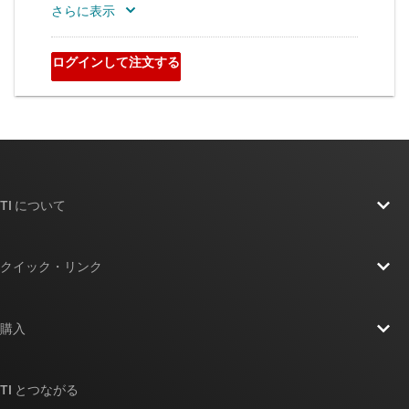
TI について
TI の概要
クイック・リンク
採用情報
お問い合わせ
ニュース
購入
TI E2E™ 設計サポート・フォーラム
ストーリー | チップ開発の舞台裏
TI API スイート
クロスリファレンス検索
TI とつながる
イベント