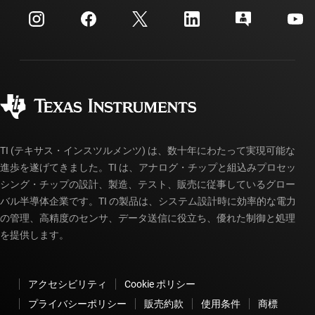
myTI 法人アカウント
カスタマー・サポート・センター
投資家向け情報
配送、お支払い、および税金
パッケージ
製造
ご注文に関する FAQ
品質と信頼性
コーポレート・シティズンシップ
販売特約店
myTI アカウントの FAQ
TI (テキサス・インスツルメンツ) は、数十年にわたって実現可能な
進歩を遂げてきました。TI は、アナログ・チップと組込みプロセッ
シング・チップの設計、製造、テスト、販売に従事しているグロー
バル半導体企業です。TI の製品は、システム設計時に効率的な電力
の管理、高精度のセンサ、データ送信に役立ち、優れた制御と処理
を提供します。
アクセシビリティ
Cookie ポリシー
プライバシーポリシー
販売約款
使用条件
商標