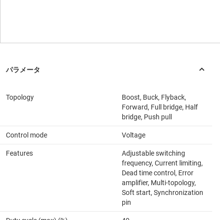
Topology
Boost, Buck, Flyback,
Forward, Full bridge, Half
bridge, Push pull
Control mode
Voltage
Features
Adjustable switching
frequency, Current limiting,
Dead time control, Error
amplifier, Multi-topology,
Soft start, Synchronization
pin