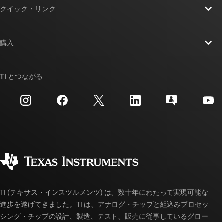
クイック・リンク
採用情報
お問い合わせ
ニュース
購入
TI E2E™ 設計サポート・フォーラム
ストーリー | チップ開発の舞台裏
TI API スイート
クロスリファレンス検索
TI とつながる
イベント
myTI 法人アカウント
カスタマー・サポート・センター
投資家向け情報
配送、お支払い、および税金
パッケージ
製造
ご注文に関する FAQ
品質と信頼性
コーポレート・シティズンシップ
販売特約店
myTI アカウントの FAQ
TI (テキサス・インスツルメンツ) は、数十年にわたって実現可能な
進歩を遂げてきました。TI は、アナログ・チップと組込みプロセッ
シング・チップの設計、製造、テスト、販売に従事しているグロー