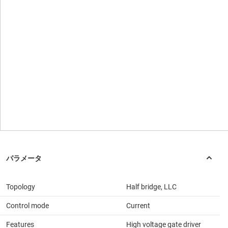
Topology
Half bridge, LLC
Control mode
Current
Features
High voltage gate driver