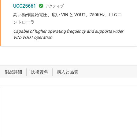
UCC25661
高い動作開始電圧、広い VIN と VOUT、750KHz、LLC コ
ントローラ
Capable of higher operating frequency and supports wider
VIN/VOUT operation