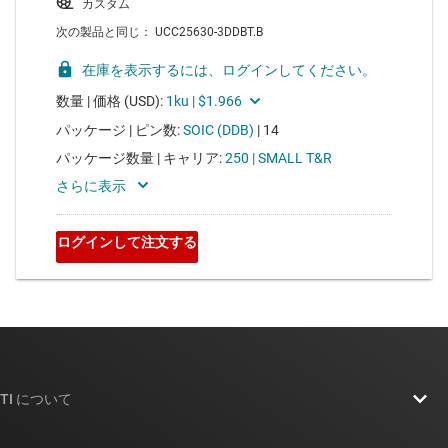
TI について
TI の概要