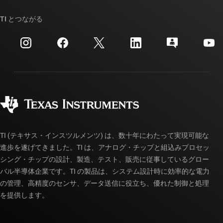
ストーリー | チップ開発の舞台裏
TI API スイート
クロスリファレンス検索
TI とつながる
イベント
myTI 法人アカウント
カスタマー・サポート・センター
投資家向け情報
配送、お支払い、および税金
パッケージ
製造
ご注文に関する FAQ
品質と信頼性
コーポレート・シティズンシップ
販売特約店
myTI アカウントの FAQ
TI (テキサス・インスツルメンツ) は、数十年にわたって実現可能な
進歩を遂げてきました。TI は、アナログ・チップと組込みプロセッ
シング・チップの設計、製造、テスト、販売に従事しているグロー
バル半導体企業です。TI の製品は、システム設計時に効率的な電力
の管理、高精度のセンサ、データ送信に役立ち、優れた制御と処理
を提供します。