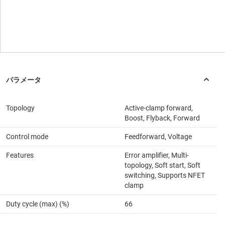
Topology
Active-clamp forward,
Boost, Flyback, Forward
Control mode
Feedforward, Voltage
Features
Error amplifier, Multi-
topology, Soft start, Soft
switching, Supports NFET
clamp
Duty cycle (max) (%)
66