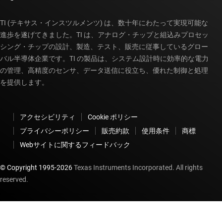
TI (テキサス・インスツルメンツ) は、数十年にわたって実現可能な
進歩を遂げてきました。TI は、アナログ・チップと組込みプロセッ
シング・チップの設計、製造、テスト、販売に従事しているグロー
バル半導体企業です。TI の製品は、システム設計時に効率的な電力
の管理、高精度のセンサ、データ送信に役立ち、優れた制御と処理
を提供します。
アクセシビリティ
Cookie ポリシー
プライバシーポリシー
販売約款
使用条件
商標
Webサイトに関するフィードバック
© Copyright 1995-
2026
Texas Instruments Incorporated. All rights
reserved.