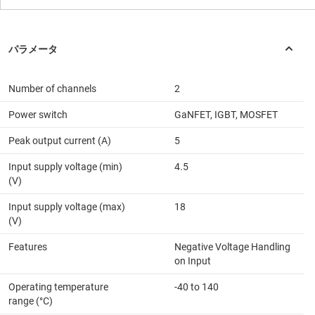
Number of channels
2
Power switch
GaNFET, IGBT, MOSFET
Peak output current (A)
5
Input supply voltage (min)
4.5
(V)
Input supply voltage (max)
18
(V)
Features
Negative Voltage Handling
on Input
Operating temperature
-40 to 140
range (°C)