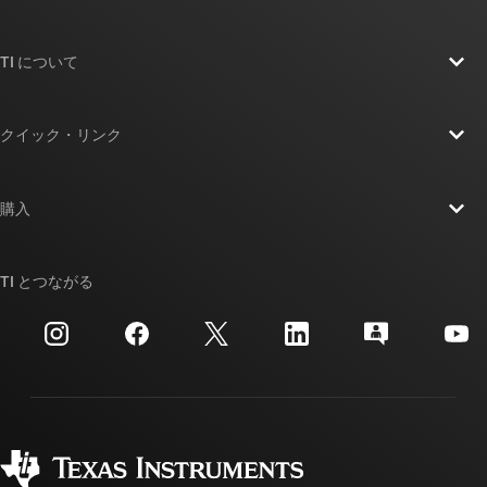
TI について
TI の概要
クイック・リンク
採用情報
お問い合わせ
ニュース
購入
TI E2E™ 設計サポート・フォーラム
ストーリー | チップ開発の舞台裏
TI API スイート
クロスリファレンス検索
TI とつながる
イベント
myTI 法人アカウント
カスタマー・サポート・センター
投資家向け情報
配送、お支払い、および税金
パッケージ
製造
ご注文に関する FAQ
品質と信頼性
コーポレート・シティズンシップ
販売特約店
myTI アカウントの FAQ