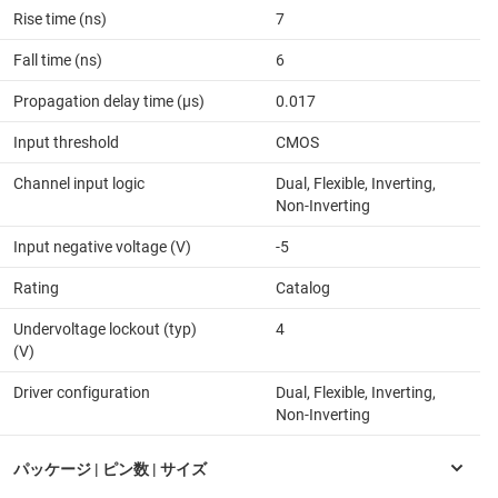
Rise time (ns)
7
Fall time (ns)
6
Propagation delay time (µs)
0.017
Input threshold
CMOS
Channel input logic
Dual, Flexible, Inverting,
Non-Inverting
Input negative voltage (V)
-5
Rating
Catalog
Undervoltage lockout (typ)
4
(V)
Driver configuration
Dual, Flexible, Inverting,
Non-Inverting