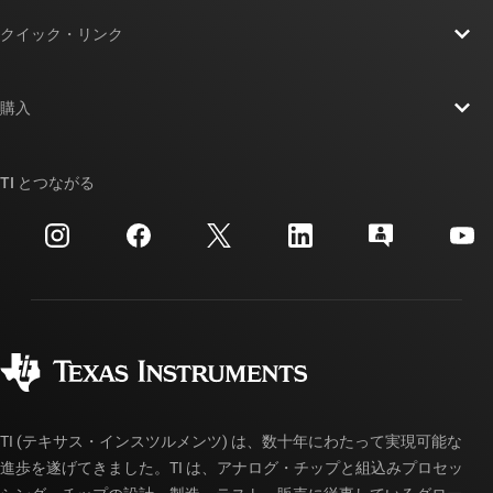
TI の概要
クイック・リンク
採用情報
お問い合わせ
ニュース
購入
TI E2E™ 設計サポート・フォーラム
ストーリー | チップ開発の舞台裏
TI API スイート
クロスリファレンス検索
TI とつながる
イベント
myTI 法人アカウント
カスタマー・サポート・センター
投資家向け情報
配送、お支払い、および税金
パッケージ
製造
ご注文に関する FAQ
品質と信頼性
コーポレート・シティズンシップ
販売特約店
myTI アカウントの FAQ
TI (テキサス・インスツルメンツ) は、数十年にわたって実現可能な
進歩を遂げてきました。TI は、アナログ・チップと組込みプロセッ