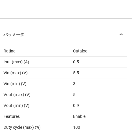
Rating
Catalog
Iout (max) (A)
0.5
Vin (max) (V)
5.5
Vin (min) (V)
3
Vout (max) (V)
5
Vout (min) (V)
0.9
Features
Enable
Duty cycle (max) (%)
100