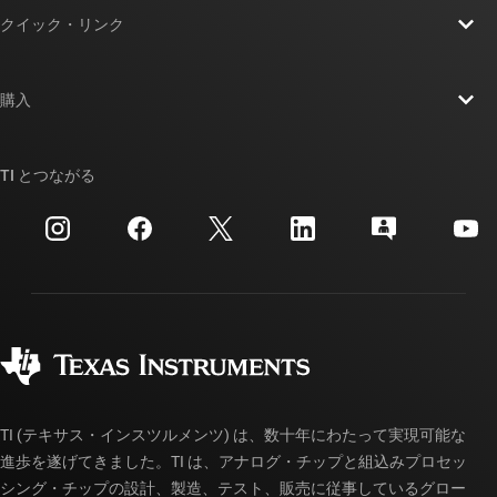
TI の概要
クイック・リンク
採用情報
お問い合わせ
ニュース
購入
TI E2E™ 設計サポート・フォーラム
ストーリー | チップ開発の舞台裏
TI API スイート
クロスリファレンス検索
TI とつながる
イベント
myTI 法人アカウント
カスタマー・サポート・センター
投資家向け情報
配送、お支払い、および税金
パッケージ
製造
ご注文に関する FAQ
品質と信頼性
コーポレート・シティズンシップ
販売特約店
myTI アカウントの FAQ
TI (テキサス・インスツルメンツ) は、数十年にわたって実現可能な
進歩を遂げてきました。TI は、アナログ・チップと組込みプロセッ
シング・チップの設計、製造、テスト、販売に従事しているグロー