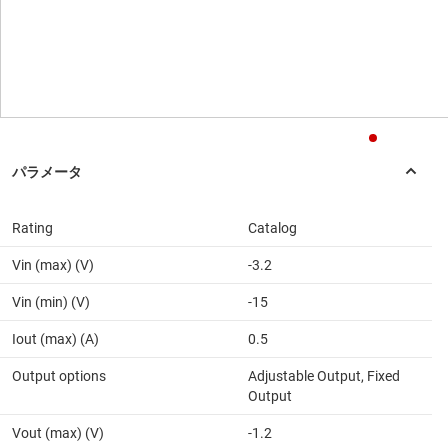
Rating
Catalog
Vin (max) (V)
-3.2
Vin (min) (V)
-15
Iout (max) (A)
0.5
Output options
Adjustable Output, Fixed
Output
Vout (max) (V)
-1.2