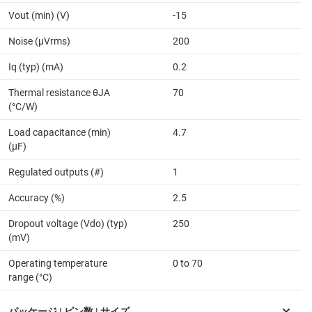
Vout (min) (V)
-15
Noise (µVrms)
200
Iq (typ) (mA)
0.2
Thermal resistance θJA
70
(°C/W)
Load capacitance (min)
4.7
(µF)
Regulated outputs (#)
1
Accuracy (%)
2.5
Dropout voltage (Vdo) (typ)
250
(mV)
Operating temperature
0 to 70
range (°C)