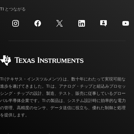
TI API スイート
クロスリファレンス検索
TI とつながる
イベント
myTI 法人アカウント
カスタマー・サポート・センター
投資家向け情報
配送、お支払い、および税金
パッケージ
製造
ご注文に関する FAQ
品質と信頼性
コーポレート・シティズンシップ
販売特約店
myTI アカウントの FAQ
TI (テキサス・インスツルメンツ) は、数十年にわたって実現可能な
進歩を遂げてきました。TI は、アナログ・チップと組込みプロセッ
シング・チップの設計、製造、テスト、販売に従事しているグロー
バル半導体企業です。TI の製品は、システム設計時に効率的な電力
の管理、高精度のセンサ、データ送信に役立ち、優れた制御と処理
を提供します。