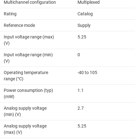
Multichannel configuration
Multiplexed
Rating
Catalog
Reference mode
Supply
Input voltage range (max)
5.25
(V)
Input voltage range (min)
0
(V)
Operating temperature
-40 to 105
range (°C)
Power consumption (typ)
1.1
(mW)
Analog supply voltage
2.7
(min) (V)
Analog supply voltage
5.25
(max) (V)