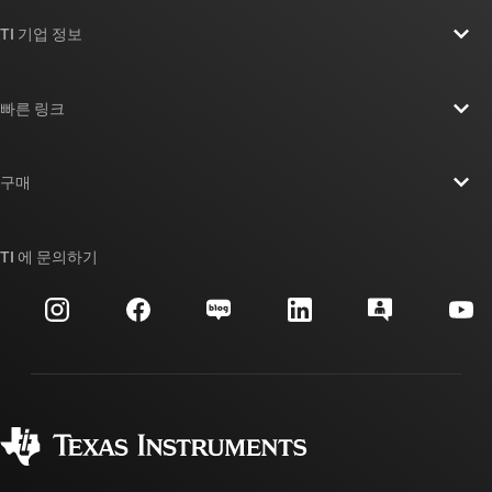
TI 기업 정보
TI 기업 정보 개요
빠른 링크
채용
연락처
뉴스룸
구매
TI E2E™ 설계 지원 포럼
우리의 이야기 | 칩을 만드는 사람들
TI API 제품군
대체품 검색
TI 에 문의하기
이벤트
myTI 회사 계정
고객 지원 센터
투자 관계
배송, 결제 및 세금
패키징
제조
주문 FAQ
품질 및 안정성
사회 공헌
공인 유통업체
myTI 계정 FAQ