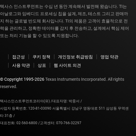
텍사스 인스트루먼트는 수십 년 동안 계속해서 발전해 왔습니다. TI는
아날로그와 임베디드 프로세싱 칩을 설계, 제조, 테스트 그리고 판매까
지 하는 글로벌 반도체 회사입니다. TI의 제품은 고객이 효율적으로 전
력을 관리하고, 정확한 데이터를 감지 후 전송하고, 설계에서 핵심 제어
또는 처리 기능을 할 수 있도록 지원합니다.
접근성
쿠키 정책
개인정보 취급방침
영업 약관
사용 약관
상표
웹 사이트 의견
© Copyright 1995-
2026
Texas Instruments Incorporated. All rights
reserved.
텍사스인스트루먼트코리아(유) /
대표자명: 박중서 /
사업자 등록번호: 120-81-03090 서울특별시 강남구 영동대로 511 삼성동 무역센
타 31층 /
대표전화: 02-560-6800 /
고객센터: 070-766-32297