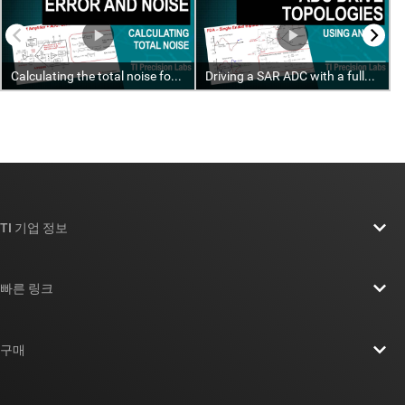
TI 기업 정보
TI 기업 정보 개요
빠른 링크
채용
연락처
뉴스룸
구매
TI E2E™ 설계 지원 포럼
우리의 이야기 | 칩을 만드는 사람들
TI API 제품군