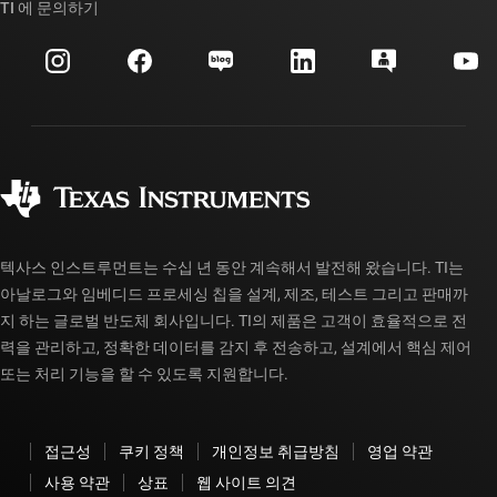
대체품 검색
TI 에 문의하기
이벤트
myTI 회사 계정
고객 지원 센터
투자 관계
배송, 결제 및 세금
패키징
제조
주문 FAQ
품질 및 안정성
사회 공헌
공인 유통업체
myTI 계정 FAQ
텍사스 인스트루먼트는 수십 년 동안 계속해서 발전해 왔습니다. TI는
아날로그와 임베디드 프로세싱 칩을 설계, 제조, 테스트 그리고 판매까
지 하는 글로벌 반도체 회사입니다. TI의 제품은 고객이 효율적으로 전
력을 관리하고, 정확한 데이터를 감지 후 전송하고, 설계에서 핵심 제어
또는 처리 기능을 할 수 있도록 지원합니다.
접근성
쿠키 정책
개인정보 취급방침
영업 약관
사용 약관
상표
웹 사이트 의견