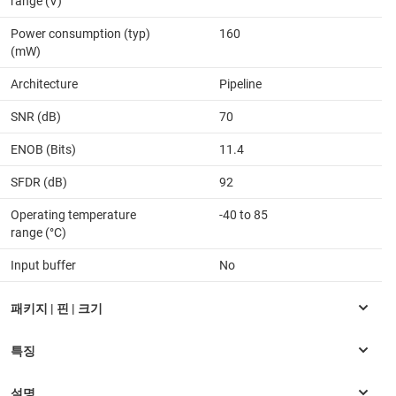
range (V)
Power consumption (typ)
160
(mW)
Architecture
Pipeline
SNR (dB)
70
ENOB (Bits)
11.4
SFDR (dB)
92
Operating temperature
-40 to 85
range (°C)
Input buffer
No