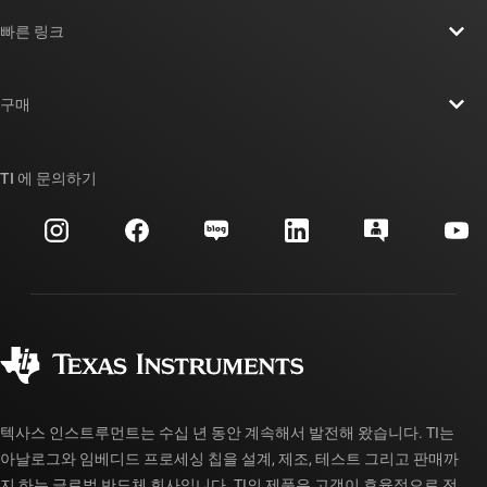
TI 기업 정보 개요
빠른 링크
채용
연락처
뉴스룸
구매
TI E2E™ 설계 지원 포럼
우리의 이야기 | 칩을 만드는 사람들
TI API 제품군
대체품 검색
TI 에 문의하기
이벤트
myTI 회사 계정
고객 지원 센터
투자 관계
배송, 결제 및 세금
패키징
제조
주문 FAQ
품질 및 안정성
사회 공헌
공인 유통업체
myTI 계정 FAQ
텍사스 인스트루먼트는 수십 년 동안 계속해서 발전해 왔습니다. TI는
아날로그와 임베디드 프로세싱 칩을 설계, 제조, 테스트 그리고 판매까
지 하는 글로벌 반도체 회사입니다. TI의 제품은 고객이 효율적으로 전