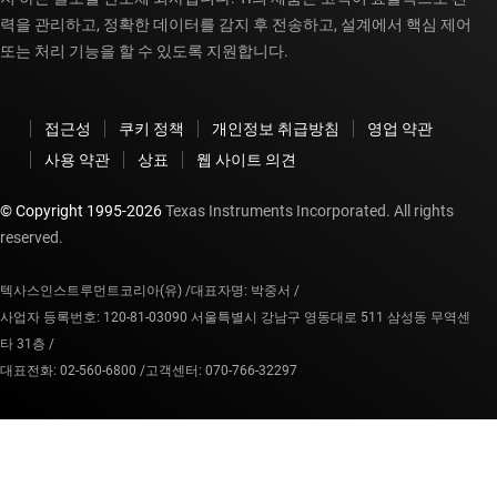
력을 관리하고, 정확한 데이터를 감지 후 전송하고, 설계에서 핵심 제어
또는 처리 기능을 할 수 있도록 지원합니다.
접근성
쿠키 정책
개인정보 취급방침
영업 약관
사용 약관
상표
웹 사이트 의견
© Copyright 1995-
2026
Texas Instruments Incorporated. All rights
reserved.
텍사스인스트루먼트코리아(유) /
대표자명: 박중서 /
사업자 등록번호: 120-81-03090 서울특별시 강남구 영동대로 511 삼성동 무역센
타 31층 /
대표전화: 02-560-6800 /
고객센터: 070-766-32297