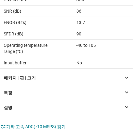
SNR (dB)
86
ENOB (Bits)
13.7
SFDR (dB)
90
Operating temperature
-40 to 105
range (°C)
Input buffer
No
기타 고속 ADC(≥10 MSPS) 찾기