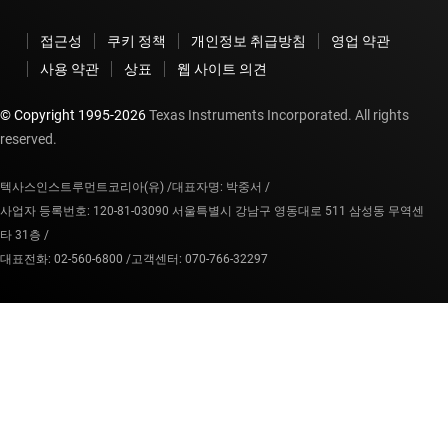
접근성
쿠키 정책
개인정보 취급방침
영업 약관
사용 약관
상표
웹 사이트 의견
© Copyright 1995-
2026
Texas Instruments Incorporated. All rights
reserved.
텍사스인스트루먼트코리아(유) /
대표자명: 박중서 /
사업자 등록번호: 120-81-03090 서울특별시 강남구 영동대로 511 삼성동 무역센
타 31층 /
대표전화: 02-560-6800 /
고객센터: 070-766-32297