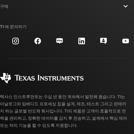
뉴스룸
구매
TI E2E™ 설계 지원 포럼
우리의 이야기 | 칩을 만드는 사람들
TI API 제품군
대체품 검색
TI 에 문의하기
이벤트
myTI 회사 계정
고객 지원 센터
투자 관계
배송, 결제 및 세금
패키징
제조
주문 FAQ
품질 및 안정성
사회 공헌
공인 유통업체
myTI 계정 FAQ
텍사스 인스트루먼트는 수십 년 동안 계속해서 발전해 왔습니다. TI는
아날로그와 임베디드 프로세싱 칩을 설계, 제조, 테스트 그리고 판매까
지 하는 글로벌 반도체 회사입니다. TI의 제품은 고객이 효율적으로 전
력을 관리하고, 정확한 데이터를 감지 후 전송하고, 설계에서 핵심 제어
또는 처리 기능을 할 수 있도록 지원합니다.