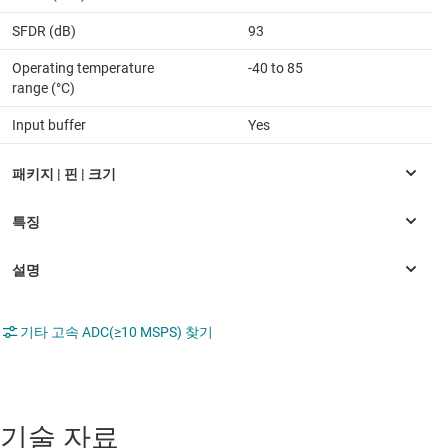
SFDR (dB)
93
Operating temperature
-40 to 85
range (°C)
Input buffer
Yes
기타 고속 ADC(≥10 MSPS) 찾기
기술 자료