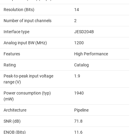
Resolution (Bits)
14
Number of input channels
2
Interface type
JESD204B
Analog input BW (MHz)
1200
Features
High Performance
Rating
Catalog
Peak-to-peak input voltage
1.9
range (V)
Power consumption (typ)
1940
(mW)
Architecture
Pipeline
SNR (dB)
71.8
ENOB (Bits)
11.6