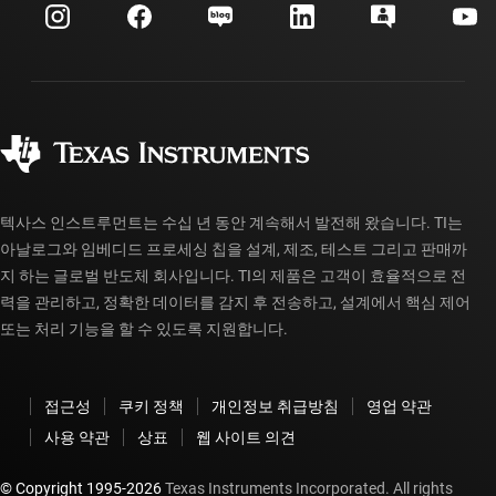
고객 지원 센터
투자 관계
배송, 결제 및 세금
패키징
제조
주문 FAQ
품질 및 안정성
사회 공헌
공인 유통업체
myTI 계정 FAQ
텍사스 인스트루먼트는 수십 년 동안 계속해서 발전해 왔습니다. TI는
아날로그와 임베디드 프로세싱 칩을 설계, 제조, 테스트 그리고 판매까
지 하는 글로벌 반도체 회사입니다. TI의 제품은 고객이 효율적으로 전
력을 관리하고, 정확한 데이터를 감지 후 전송하고, 설계에서 핵심 제어
또는 처리 기능을 할 수 있도록 지원합니다.
접근성
쿠키 정책
개인정보 취급방침
영업 약관
사용 약관
상표
웹 사이트 의견
© Copyright 1995-
2026
Texas Instruments Incorporated. All rights