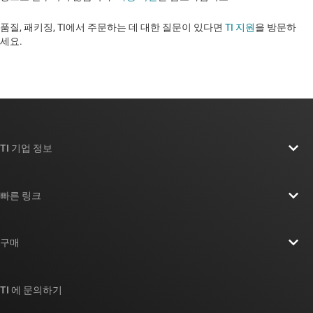
품질, 패키징, TI에서 주문하는 데 대한 질문이 있다면
TI 지원
을 방문하
세요. ​​​​​​​​​​​​​​
TI 기업 정보
TI 기업 정보 개요
빠른 링크
채용
연락처
뉴스룸
구매
TI E2E™ 설계 지원 포럼
우리의 이야기 | 칩을 만드는 사람들
TI API 제품군
대체품 검색
TI 에 문의하기
이벤트
myTI 회사 계정