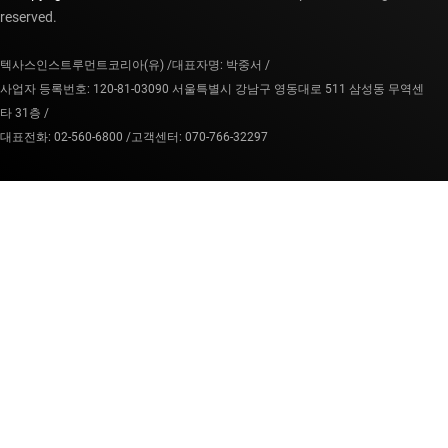
reserved.
텍사스인스트루먼트코리아(유) /
대표자명: 박중서 /
사업자 등록번호: 120-81-03090 서울특별시 강남구 영동대로 511 삼성동 무역센
타 31층 /
대표전화: 02-560-6800 /
고객센터: 070-766-32297