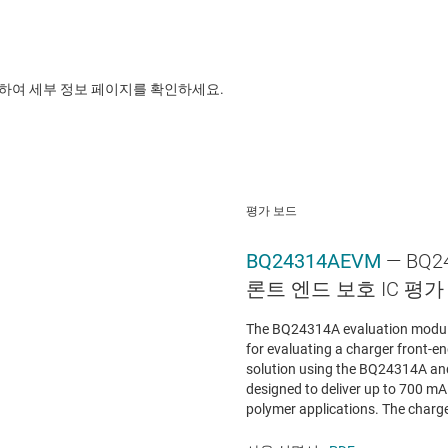
릭하여 세부 정보 페이지를 확인하세요.
평가 보드
BQ24314AEVM
— BQ
론트 엔드 보호 IC 평가
The BQ24314A evaluation module
for evaluating a charger front-e
solution using the BQ24314A and
designed to deliver up to 700 mA o
polymer applications. The charger