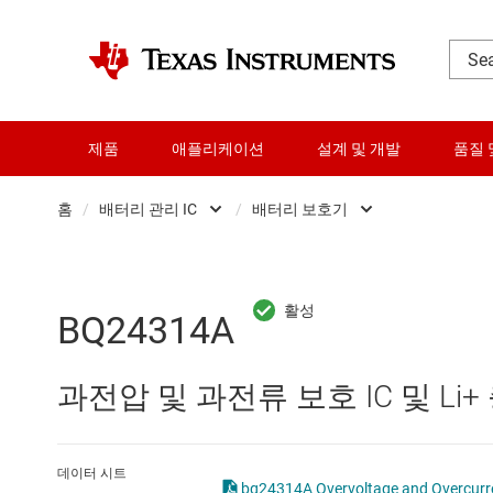
제품
애플리케이션
설계 및 개발
품질 
홈
/
배터리 관리 IC
/
배터리 보호기
DLP 제품
배터리 모니터 및 
RF 및 마이크로파
배터리 보호기
BQ24314A
다이 및 웨이퍼 서비스
배터리 연료 게이지
과전압 및 과전류 보호 IC 및 Li
데이터 컨버터
배터리 인증 IC
로직 및 전압 변환
배터리 충전기 IC
데이터 시트