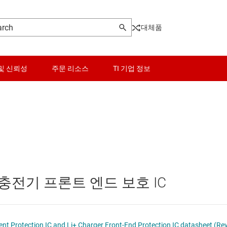
대체품
및 신뢰성
주문 리소스
TI 기업 정보
밸런서
센서
스위치 및 멀티플렉서
오디오, 햅틱, 피에조
+ 충전기 프론트 엔드 보호 IC
인터페이스
전력 관리
bq24314A Overvoltage and Overcurrent Protection IC and Li+ Charger Front-End Protection