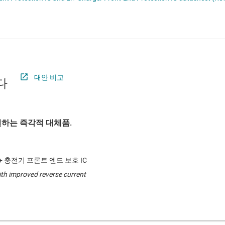
절연
증폭기
클록 및 타이밍
패시브 및 개별
대안 비교
다
하는 즉각적 대체품.
i+ 충전기 프론트 엔드 보호 IC
ith improved reverse current