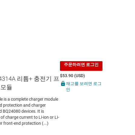
주문하려면 로그인
$53.90 (USD)
24314A 리튬+ 충전기 프
재고를 보려면 로그
 모듈
인
 is a complete charger module
nd protection and charger
 BQ24080 devices. It is
f charge current to Li-ion or Li-
 front-end protection (...)