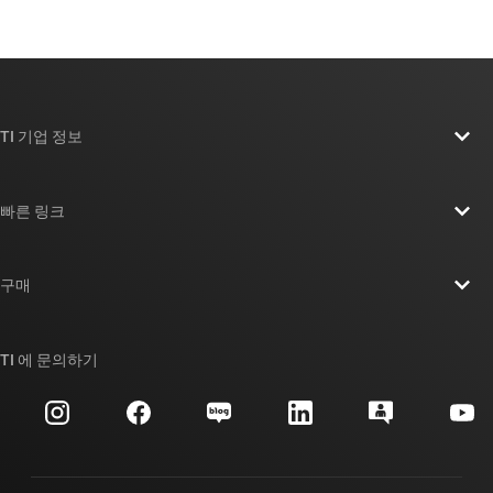
TI 기업 정보
TI 기업 정보 개요
빠른 링크
채용
연락처
뉴스룸
구매
TI E2E™ 설계 지원 포럼
우리의 이야기 | 칩을 만드는 사람들
TI API 제품군
대체품 검색
TI 에 문의하기
이벤트
myTI 회사 계정
고객 지원 센터
투자 관계
배송, 결제 및 세금
패키징
제조
주문 FAQ