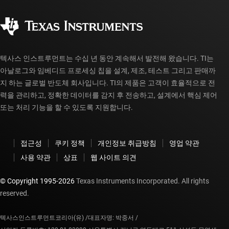
품질 및 안정성
사회 공헌
공인 유통업체
myTI 계정 FAQ
텍사스 인스트루먼트는 수십 년 동안 계속해서 발전해 왔습니다. TI는
아날로그와 임베디드 프로세싱 칩을 설계, 제조, 테스트 그리고 판매까
지 하는 글로벌 반도체 회사입니다. TI의 제품은 고객이 효율적으로 전
력을 관리하고, 정확한 데이터를 감지 후 전송하고, 설계에서 핵심 제어
또는 처리 기능을 할 수 있도록 지원합니다.
접근성
쿠키 정책
개인정보 취급방침
영업 약관
사용 약관
상표
웹 사이트 의견
© Copyright 1995-
2026
Texas Instruments Incorporated. All rights
reserved.
텍사스인스트루먼트코리아(유) /
대표자명: 박중서 /