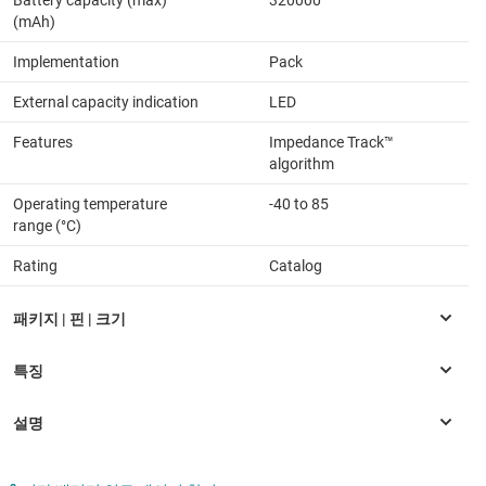
Battery capacity (max)
320000
(mAh)
Implementation
Pack
External capacity indication
LED
Features
Impedance Track™
algorithm
Operating temperature
-40 to 85
range (°C)
Rating
Catalog