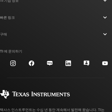
TI 기업 정보
TI 기업 정보 개요
빠른 링크
채용
연락처
뉴스룸
구매
TI E2E™ 설계 지원 포럼
우리의 이야기 | 칩을 만드는 사람들
TI API 제품군
대체품 검색
TI 에 문의하기
이벤트
myTI 회사 계정
고객 지원 센터
투자 관계
배송, 결제 및 세금
패키징
제조
주문 FAQ
품질 및 안정성
사회 공헌
공인 유통업체
myTI 계정 FAQ
텍사스 인스트루먼트는 수십 년 동안 계속해서 발전해 왔습니다. TI는