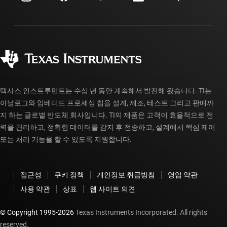
투자 관계
배송, 결제 및 세금
패키징
제조
주문 FAQ
품질 및 안정성
사회 공헌
공인 유통업체
myTI 계정 FAQ
텍사스 인스트루먼트는 수십 년 동안 계속해서 발전해 왔습니다. TI는
아날로그와 임베디드 프로세싱 칩을 설계, 제조, 테스트 그리고 판매까
지 하는 글로벌 반도체 회사입니다. TI의 제품은 고객이 효율적으로 전
력을 관리하고, 정확한 데이터를 감지 후 전송하고, 설계에서 핵심 제어
또는 처리 기능을 할 수 있도록 지원합니다.
접근성
쿠키 정책
개인정보 취급방침
영업 약관
사용 약관
상표
웹 사이트 의견
© Copyright 1995-
2026
Texas Instruments Incorporated. All rights
reserved.