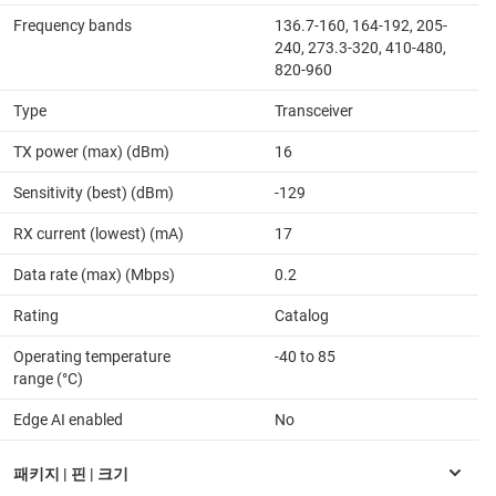
Frequency bands
136.7-160, 164-192, 205-
240, 273.3-320, 410-480,
820-960
Type
Transceiver
TX power (max) (dBm)
16
Sensitivity (best) (dBm)
-129
RX current (lowest) (mA)
17
Data rate (max) (Mbps)
0.2
Rating
Catalog
Operating temperature
-40 to 85
range (°C)
Edge AI enabled
No