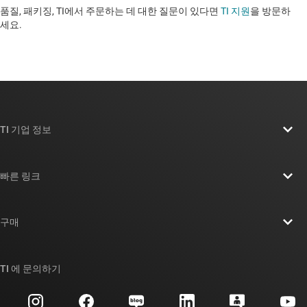
품질, 패키징, TI에서 주문하는 데 대한 질문이 있다면
TI 지원
을 방문하
세요. ​​​​​​​​​​​​​​
TI 기업 정보
TI 기업 정보 개요
빠른 링크
채용
연락처
뉴스룸
구매
TI E2E™ 설계 지원 포럼
우리의 이야기 | 칩을 만드는 사람들
TI API 제품군
대체품 검색
TI 에 문의하기
이벤트
myTI 회사 계정
고객 지원 센터