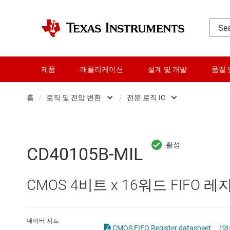
제품
애플리케이션
설계 및 개발
품질 
홈
/
로직 및 전압 변환
/
전문 로직 IC
DLP 제품
Other logic
RF 및 마이크로파
구성 가능 및 프
CD40105B-MIL
다이 및 웨이퍼 서비스
로직 게이트
CMOS 4비트 x 16워드 FIFO 
데이터 컨버터
버퍼, 드라이버 
로직 및 전압 변환
전문 로직 IC
데이터 시트
CMOS FIFO Register datasheet
(영