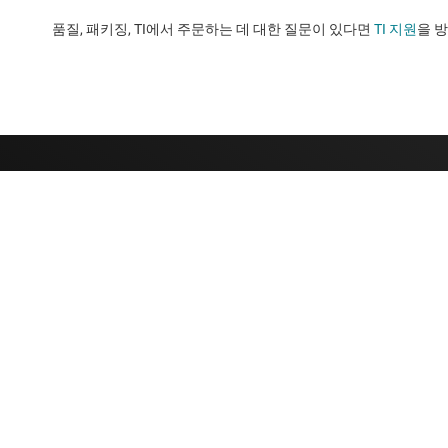
품질, 패키징, TI에서 주문하는 데 대한 질문이 있다면
TI 지원
을 방문하세요
TI 기업 정보
빠른 링크
TI 기업 정보 개요
연락처
채용
TI E2E™ 설계 
뉴스룸
대체품 검색
우리의 이야기 | 칩을 만드는 사람들
고객 지원 센터
이벤트
패키징