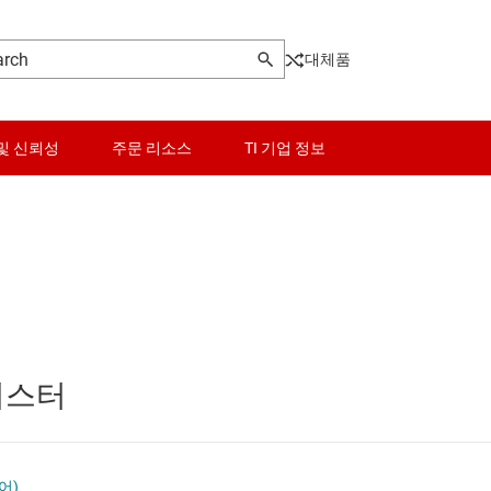
대체품
및 신뢰성
주문 리소스
TI 기업 정보
센서
로그래머블 로직 IC
스위치 및 멀티플렉서
오디오, 햅틱, 피에조
레지스터
및 트랜시버
인터페이스
전력 관리
어)