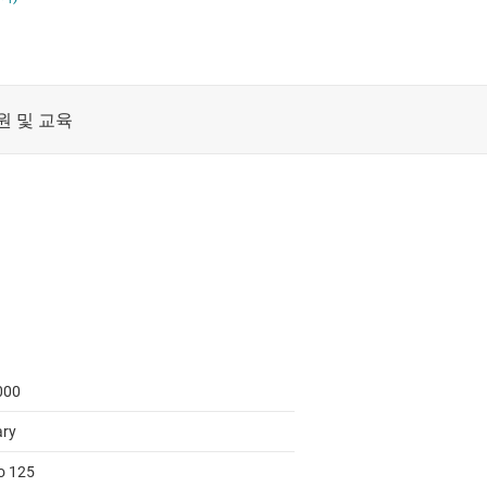
레벨 시프터
절연
및 레지스터
증폭기
클록 및 타이밍
패시브 및 개별
000
ary
to 125