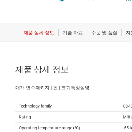
마이크로컨트롤러(MCU) 및 프로세서
전압 변환기 및 
모터 드라이버
플립플롭, 래치 
무선 연결
배터리 관리 IC
제품 상세 정보
Technology family
CD4
Rating
Milit
Operating temperature range (°C)
-55 