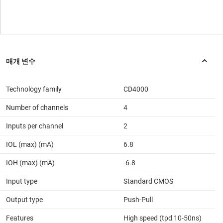
Technology family
CD4000
Number of channels
4
Inputs per channel
2
IOL (max) (mA)
6.8
IOH (max) (mA)
-6.8
Input type
Standard CMOS
Output type
Push-Pull
Features
High speed (tpd 10-50ns)