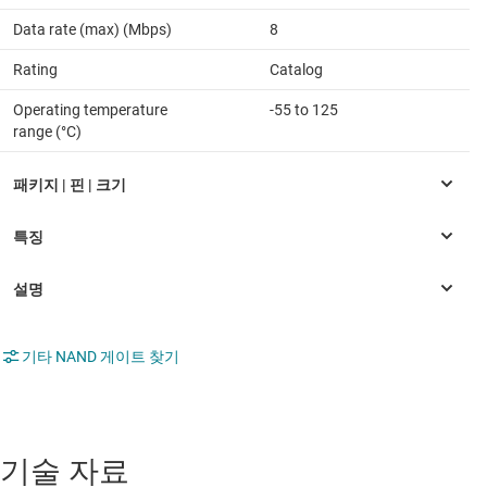
Data rate (max) (Mbps)
8
Rating
Catalog
Operating temperature
-55 to 125
range (°C)
기타 NAND 게이트 찾기
기술 자료