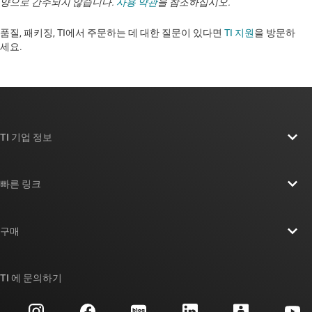
양으로 간주되지 않습니다.
사용 약관
을 참조하십시오.
품질, 패키징, TI에서 주문하는 데 대한 질문이 있다면
TI 지원
을 방문하
세요. ​​​​​​​​​​​​​​
TI 기업 정보
TI 기업 정보 개요
빠른 링크
채용
연락처
뉴스룸
구매
TI E2E™ 설계 지원 포럼
우리의 이야기 | 칩을 만드는 사람들
TI API 제품군
대체품 검색
TI 에 문의하기
이벤트
myTI 회사 계정
고객 지원 센터