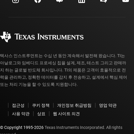
투자 관계
배송, 결제 및 세금
패키징
제조
주문 FAQ
품질 및 안정성
사회 공헌
공인 유통업체
myTI 계정 FAQ
텍사스 인스트루먼트는 수십 년 동안 계속해서 발전해 왔습니다. TI는
아날로그와 임베디드 프로세싱 칩을 설계, 제조, 테스트 그리고 판매까
지 하는 글로벌 반도체 회사입니다. TI의 제품은 고객이 효율적으로 전
력을 관리하고, 정확한 데이터를 감지 후 전송하고, 설계에서 핵심 제어
또는 처리 기능을 할 수 있도록 지원합니다.
접근성
쿠키 정책
개인정보 취급방침
영업 약관
사용 약관
상표
웹 사이트 의견
© Copyright 1995-
2026
Texas Instruments Incorporated. All rights