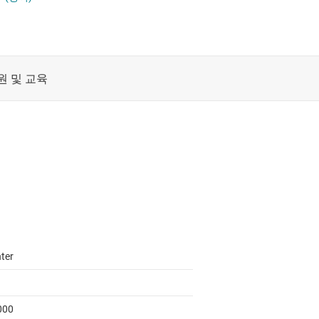
레벨 시프터
절연
전압 변환 플립플롭, 래치 및 레지스터
및 레지스터
증폭기
카운터
클록 및 타이밍
패시브 및 개별
ter
000