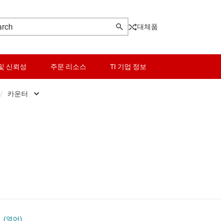
대체품
및 신뢰성
주문 리소스
TI 기업 정보
/
카운터
센서
D형 래치
로그래머블 로직 IC
스위치 및 멀티플렉서
D형 플립플롭
오디오, 햅틱, 피에조
JK 플립플롭
및 트랜시버
인터페이스
기타 래치
전력 관리
시프트 레지스터
(영어)