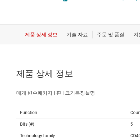
마이크로컨트롤러(MCU) 및 프로세서
전압 변환기 및 
모터 드라이버
플립플롭, 래치 
무선 연결
배터리 관리 IC
제품 상세 정보
Function
Coun
Bits (#)
5
Technology family
CD4