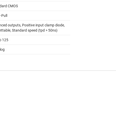
dard CMOS
-Pull
nced outputs, Positive input clamp diode,
ettable, Standard speed (tpd > 50ns)
to 125
log