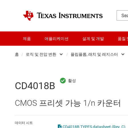
제품
애플리케이션
설계 및 개발
품질 
홈
/
로직 및 전압 변환
/
플립플롭, 래치 및 레지스터
DLP 제품
Other logic
RF 및 마이크로파
구성 가능 및 프
CD4018B
다이 및 웨이퍼 서비스
로직 게이트
CMOS 프리셋 가능 1/n 카운터
데이터 컨버터
버퍼, 드라이버 
로직 및 전압 변환
전문 로직 IC
데이터 시트
CD4018B TYPES datasheet (Rev. C)